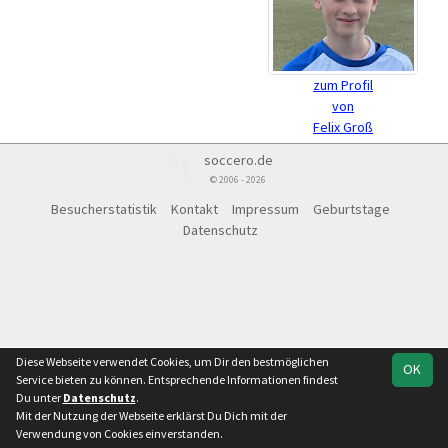
zum Profil
von
Felix Groß
soccero.de
© 2006 - 2026
Besucherstatistik
Kontakt
Impressum
Geburtstage
Datenschutz
Diese Webseite verwendet Cookies, um Dir den bestmöglichen
OK
Service bieten zu können. Entsprechende Informationen findest
Du unter
Datenschutz
.
Mit der Nutzung der Webseite erklärst Du Dich mit der
Verwendung von Cookies einverstanden.