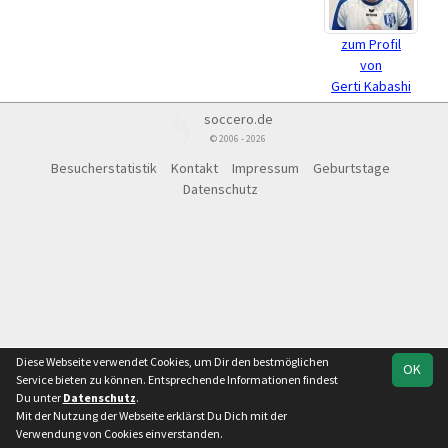
zum Profil
von
Gerti Kabashi
soccero.de
© 2006 - 2026
Besucherstatistik
Kontakt
Impressum
Geburtstage
Datenschutz
Diese Webseite verwendet Cookies, um Dir den bestmöglichen
OK
Service bieten zu können. Entsprechende Informationen findest
Du unter
Datenschutz
.
Mit der Nutzung der Webseite erklärst Du Dich mit der
Verwendung von Cookies einverstanden.