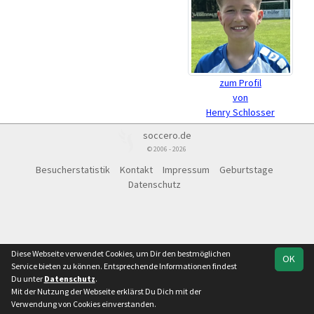
zum Profil
von
Henry Schlosser
soccero.de
© 2006 - 2026
Besucherstatistik
Kontakt
Impressum
Geburtstage
Datenschutz
Diese Webseite verwendet Cookies, um Dir den bestmöglichen
OK
Service bieten zu können. Entsprechende Informationen findest
Du unter
Datenschutz
.
Mit der Nutzung der Webseite erklärst Du Dich mit der
Verwendung von Cookies einverstanden.