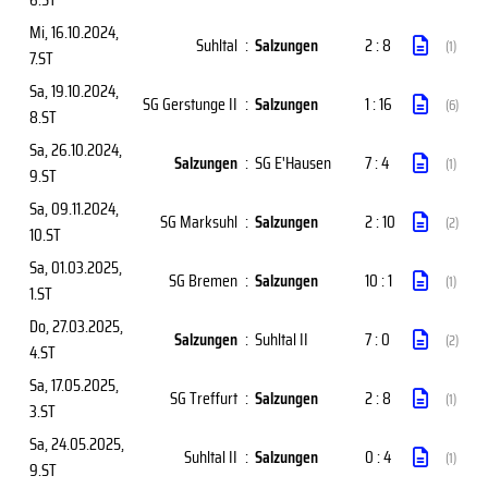
Mi, 16.10.2024
,
Suhltal
:
Salzungen
2 : 8
(1)
7.ST
Sa, 19.10.2024
,
SG Gerstunge II
:
Salzungen
1 : 16
(6)
8.ST
Sa, 26.10.2024
,
Salzungen
:
SG E'Hausen
7 : 4
(1)
9.ST
Sa, 09.11.2024
,
SG Marksuhl
:
Salzungen
2 : 10
(2)
10.ST
Sa, 01.03.2025
,
SG Bremen
:
Salzungen
10 : 1
(1)
1.ST
Do, 27.03.2025
,
Salzungen
:
Suhltal II
7 : 0
(2)
4.ST
Sa, 17.05.2025
,
SG Treffurt
:
Salzungen
2 : 8
(1)
3.ST
Sa, 24.05.2025
,
Suhltal II
:
Salzungen
0 : 4
(1)
9.ST