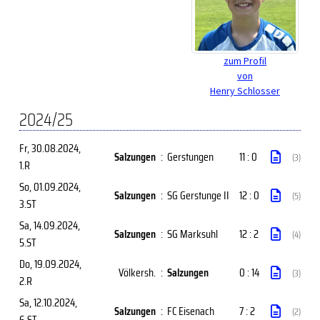
zum Profil
von
Henry Schlosser
2024/25
Fr, 30.08.2024
,
Salzungen
:
Gerstungen
11 : 0
(3)
1.R
So, 01.09.2024
,
Salzungen
:
SG Gerstunge II
12 : 0
(5)
3.ST
Sa, 14.09.2024
,
Salzungen
:
SG Marksuhl
12 : 2
(4)
5.ST
Do, 19.09.2024
,
Völkersh.
:
Salzungen
0 : 14
(3)
2.R
Sa, 12.10.2024
,
Salzungen
:
FC Eisenach
7 : 2
(2)
6.ST