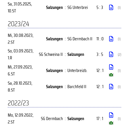
Sa, 31.05.2025
,
Salzungen
:
SG Unterbrei
5 : 3
(1)
10.ST
2023/24
Mi, 30.08.2023
,
Salzungen
:
SG Dermbach II
11 : 0
(1)
2.ST
So, 03.09.2023
,
SG Schweina II
:
Salzungen
3 : 5
(2)
1.R
Mi, 27.09.2023
,
Salzungen
:
Unterbreizb.
12 : 1
(1)
6.ST
(
)
Sa, 28.10.2023
,
Salzungen
:
Barchfeld II
12 : 1
(1)
8.ST
2022/23
Mo, 12.09.2022
,
SG Dermbach
:
Salzungen
17 : 1
(1)
2.ST
(
)