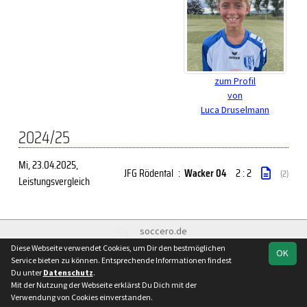
zum Profil
von
Luca Druselmann
2024/25
Mi, 23.04.2025
,
JFG Rödental
:
Wacker 04
2 : 2
(2)
Leistungsvergleich
soccero.de
© 2006 - 2026
Diese Webseite verwendet Cookies, um Dir den bestmöglichen
OK
Service bieten zu können. Entsprechende Informationen findest
Besucherstatistik
Kontakt
Impressum
Geburtstage
Du unter
Datenschutz
.
Datenschutz
Mit der Nutzung der Webseite erklärst Du Dich mit der
Verwendung von Cookies einverstanden.