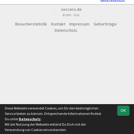
soccero.de
© 2006 - 2026
Besucherstatistik
Kontakt
Impressum
Geburtstage
Datenschutz
Diese Webseite verwendet Cookies, um Dir den bestmöglichen
OK
Service bieten zu können. Entsprechende Informationen findest
Du unter
Datenschutz
.
Mit der Nutzung der Webseite erklärst Du Dich mit der
Verwendung von Cookies einverstanden.