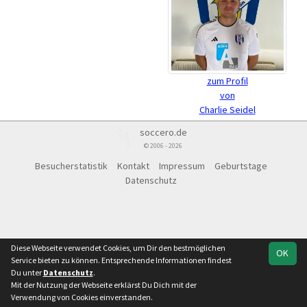
zum Profil
von
Charlie Seidel
soccero.de
© 2006 - 2026
Besucherstatistik
Kontakt
Impressum
Geburtstage
Datenschutz
Diese Webseite verwendet Cookies, um Dir den bestmöglichen
OK
Service bieten zu können. Entsprechende Informationen findest
Du unter
Datenschutz
.
Mit der Nutzung der Webseite erklärst Du Dich mit der
Verwendung von Cookies einverstanden.