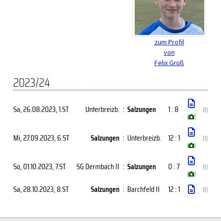
zum Profil
von
Felix Groß
2023/24
Sa, 26.08.2023
, 1.ST
Unterbreizb.
:
Salzungen
1 : 8
(1)
(
)
Mi, 27.09.2023
, 6.ST
Salzungen
:
Unterbreizb.
12 : 1
(1)
(
)
So, 01.10.2023
, 7.ST
SG Dermbach II
:
Salzungen
0 : 7
(1)
(
)
Sa, 28.10.2023
, 8.ST
Salzungen
:
Barchfeld II
12 : 1
(1)