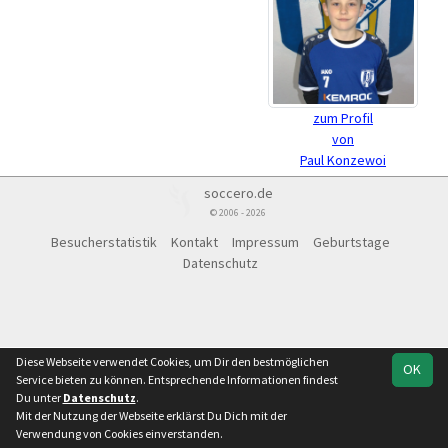
zum Profil
von
Paul Konzewoi
soccero.de
© 2006 - 2026
Besucherstatistik
Kontakt
Impressum
Geburtstage
Datenschutz
Diese Webseite verwendet Cookies, um Dir den bestmöglichen
OK
Service bieten zu können. Entsprechende Informationen findest
Du unter
Datenschutz
.
Mit der Nutzung der Webseite erklärst Du Dich mit der
Verwendung von Cookies einverstanden.