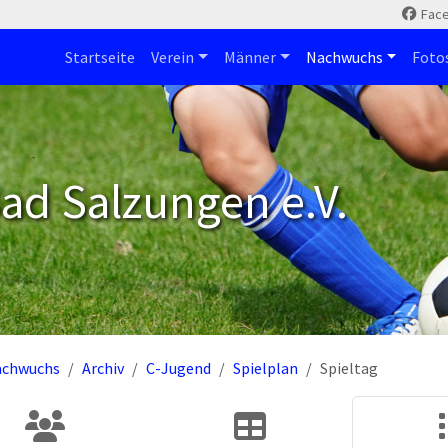
Fac
Startseite
Verein
Männer
Nachwuchs
Foto
ad Salzungen e.V.
achwuchs
Archiv
C-Jugend
Spielplan
Spieltag