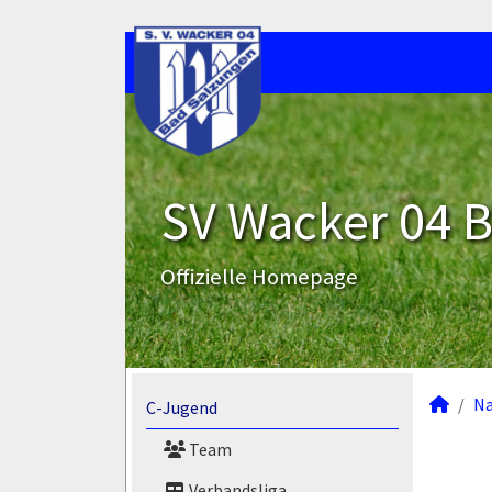
SV Wacker 04 B
Offizielle Homepage
N
C-Jugend
Team
Verbandsliga