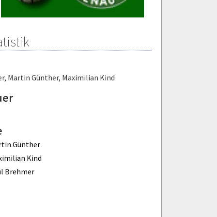
tistik
er
,
Martin Günther
,
Maximilian Kind
uer
e
tin Günther
imilian Kind
ul Brehmer