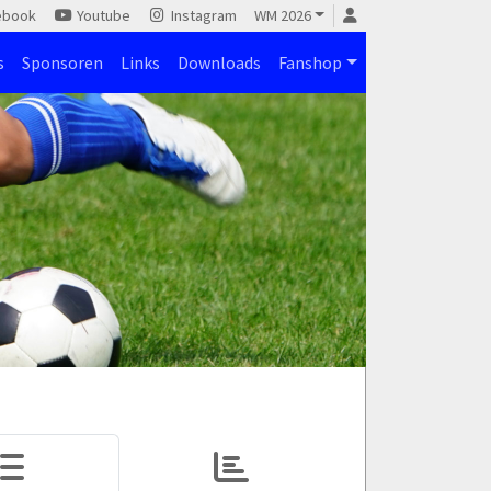
ebook
Youtube
Instagram
WM 2026
s
Sponsoren
Links
Downloads
Fanshop