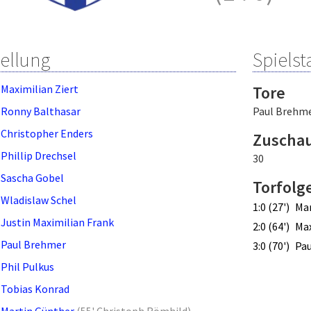
tellung
Spielsta
Maximilian Ziert
Tore
Ronny Balthasar
Paul Brehm
Christopher Enders
Zuscha
Phillip Drechsel
30
Sascha Gobel
Torfolg
Wladislaw Schel
1:0 (27')
Mar
Justin Maximilian Frank
2:0 (64')
Max
Paul Brehmer
3:0 (70')
Pa
Phil Pulkus
Tobias Konrad
Martin Günther
(
55' Christoph Römhild
)