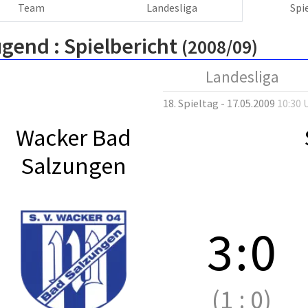
Team
Landesliga
Spi
ugend :
Spielbericht
(2008/09)
Landesliga
18. Spieltag - 17.05.2009
10:30 
Wacker Bad
Salzungen
3
:
0
(1
:
0)