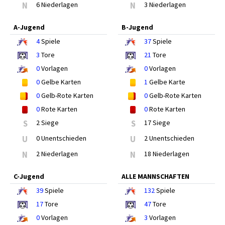
N
6 Niederlagen
N
3 Niederlagen
A-Jugend
B-Jugend
4
Spiele
37
Spiele
3
Tore
21
Tore
0
Vorlagen
0
Vorlagen
0
Gelbe Karten
1
Gelbe Karte
0
Gelb-Rote Karten
0
Gelb-Rote Karten
0
Rote Karten
0
Rote Karten
S
2 Siege
S
17 Siege
U
0 Unentschieden
U
2 Unentschieden
N
2 Niederlagen
N
18 Niederlagen
C-Jugend
ALLE MANNSCHAFTEN
39
Spiele
132
Spiele
17
Tore
47
Tore
0
Vorlagen
3
Vorlagen