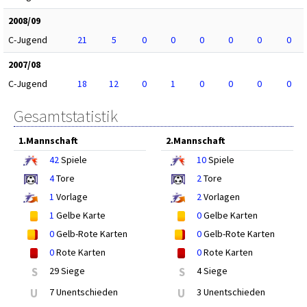
2008/09
C-Jugend
21
5
0
0
0
0
0
0
2007/08
C-Jugend
18
12
0
1
0
0
0
0
Gesamtstatistik
1.Mannschaft
2.Mannschaft
42
Spiele
10
Spiele
4
Tore
2
Tore
1
Vorlage
2
Vorlagen
1
Gelbe Karte
0
Gelbe Karten
0
Gelb-Rote Karten
0
Gelb-Rote Karten
0
Rote Karten
0
Rote Karten
S
29 Siege
S
4 Siege
U
7 Unentschieden
U
3 Unentschieden