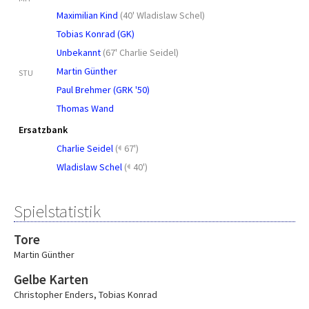
Maximilian Kind
(
40' Wladislaw Schel
)
Tobias Konrad (GK)
Unbekannt
(
67' Charlie Seidel
)
Martin Günther
STU
Paul Brehmer (GRK '50)
Thomas Wand
Ersatzbank
Charlie Seidel
(
67')
Wladislaw Schel
(
40')
Spielstatistik
Tore
Martin Günther
Gelbe Karten
Christopher Enders
,
Tobias Konrad