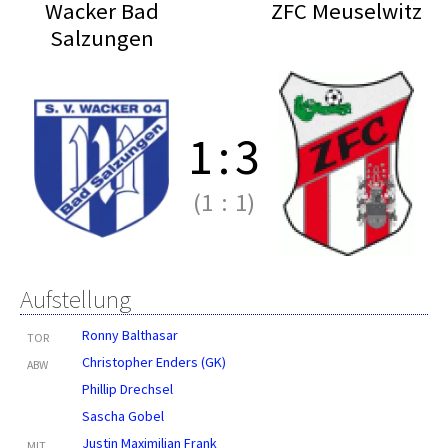
Wacker Bad
ZFC Meuselwitz
Salzungen
1
:
3
(1
:
1)
Aufstellung
Ronny Balthasar
TOR
Christopher Enders (GK)
ABW
Phillip Drechsel
Sascha Gobel
Justin Maximilian Frank
MIT