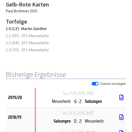
Gelb-Rote Karten
Paul Brehmer (50')
Torfolge
1:0 (13')
Martin Günther
1:1 (35')
ZFC Meuselwitz
1:2 (54')
ZFC Meuselwitz
1:3 (70')
ZFC Meuselwitz
Bisherige Ergebnisse
Datum anzeigen
So, 27.10.2019
, 7.ST
2019/20
6 : 2
Meuselwitz
Salzungen
So, 04.11.2018
, 9.ST
2018/19
0 : 2
Salzungen
Meuselwitz