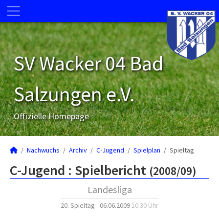
SV Wacker 04 Bad
Salzungen e.V.
Offizielle Homepage
Nachwuchs
Archiv
C-Jugend
Spielplan
Spieltag
C-Jugend :
Spielbericht
(2008/09)
Landesliga
20. Spieltag - 06.06.2009
10:30 Uhr