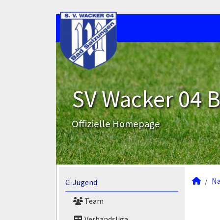
SV Wacker 04 B
Offizielle Homepage
N
C-Jugend
Team
Verbandsliga