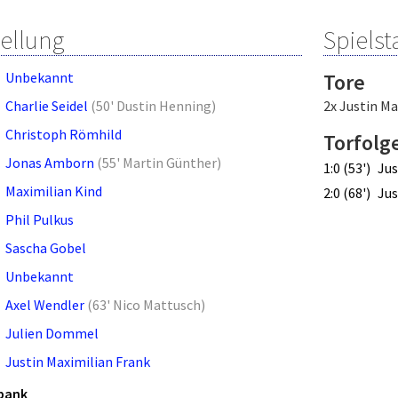
tellung
Spielsta
Unbekannt
Tore
Charlie Seidel
(
50' Dustin Henning
)
2x Justin Ma
Christoph Römhild
Torfolg
Jonas Amborn
(
55' Martin Günther
)
1:0 (53')
Jus
Maximilian Kind
2:0 (68')
Jus
Phil Pulkus
Sascha Gobel
Unbekannt
Axel Wendler
(
63' Nico Mattusch
)
Julien Dommel
Justin Maximilian Frank
bank