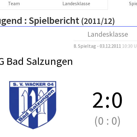
Team
Landesklasse
Spi
ugend :
Spielbericht
(2011/12)
Landesklasse
8. Spieltag - 03.12.2011
10:30 
G Bad Salzungen
2
:
0
(0
:
0)