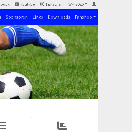
ebook
Youtube
Instagram
WM 2026
s
Sponsoren
Links
Downloads
Fanshop