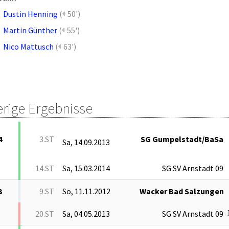
Dustin Henning
(
50')
Martin Günther
(
55')
Nico Mattusch
(
63')
erige Ergebnisse
4
3.ST
SG Gumpelstadt/BaSa
Sa, 14.09.2013
14.ST
Sa, 15.03.2014
SG SV Arnstadt 09
3
9.ST
So, 11.11.2012
Wacker Bad Salzungen
20.ST
Sa, 04.05.2013
SG SV Arnstadt 09