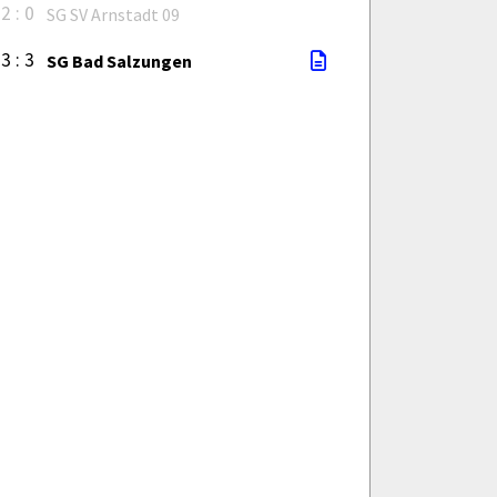
2 : 0
SG SV Arnstadt 09
3 : 3
SG Bad Salzungen