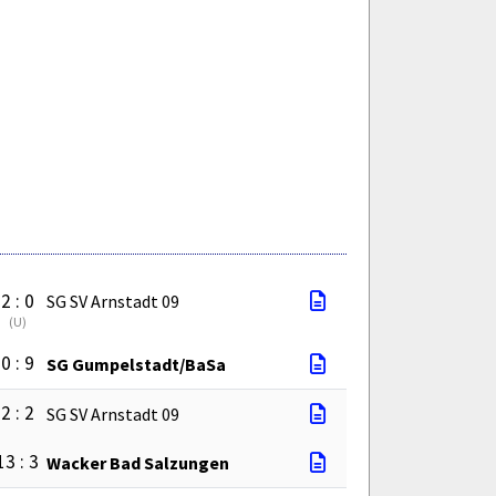
2 : 0
SG SV Arnstadt 09
(
U
)
0 : 9
SG Gumpelstadt/BaSa
2 : 2
SG SV Arnstadt 09
13 : 3
Wacker Bad Salzungen