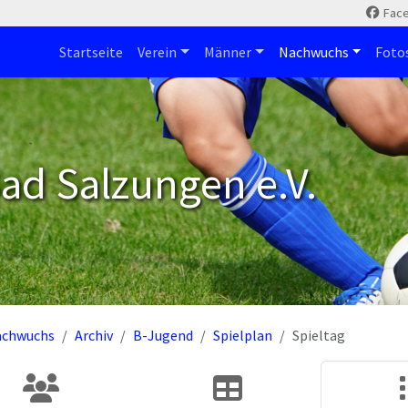
Fac
Startseite
Verein
Männer
Nachwuchs
Foto
ad Salzungen e.V.
achwuchs
Archiv
B-Jugend
Spielplan
Spieltag