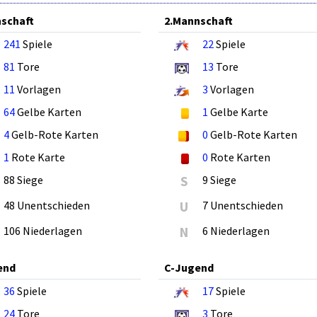
schaft
2.Mannschaft
241
Spiele
22
Spiele
81
Tore
13
Tore
11
Vorlagen
3
Vorlagen
64
Gelbe Karten
1
Gelbe Karte
4
Gelb-Rote Karten
0
Gelb-Rote Karten
1
Rote Karte
0
Rote Karten
88 Siege
S
9 Siege
48 Unentschieden
U
7 Unentschieden
106 Niederlagen
N
6 Niederlagen
end
C-Jugend
36
Spiele
17
Spiele
24
Tore
3
Tore