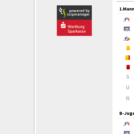
1.Mann
S
U
N
B-Jug