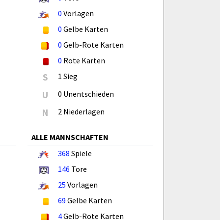
0
Vorlagen
0
Gelbe Karten
0
Gelb-Rote Karten
0
Rote Karten
S
1 Sieg
U
0 Unentschieden
N
2 Niederlagen
ALLE MANNSCHAFTEN
368
Spiele
146
Tore
25
Vorlagen
69
Gelbe Karten
4
Gelb-Rote Karten