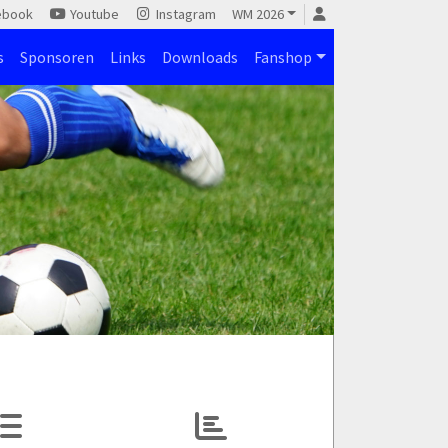
ebook
Youtube
Instagram
WM 2026
s
Sponsoren
Links
Downloads
Fanshop