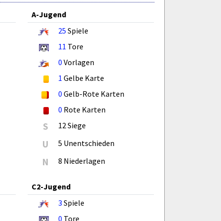
A-Jugend
25
Spiele
11
Tore
0
Vorlagen
1
Gelbe Karte
0
Gelb-Rote Karten
0
Rote Karten
S
12 Siege
U
5 Unentschieden
N
8 Niederlagen
C2-Jugend
3
Spiele
0
Tore