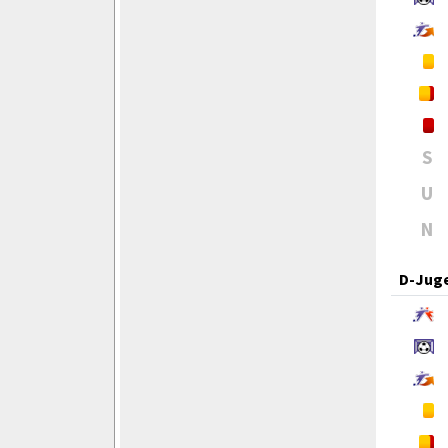
S
U
N
D-Jug