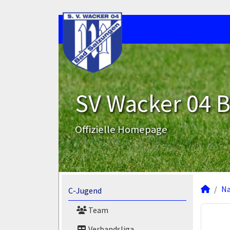
SV Wacker 04 B
Offizielle Homepage
N
C-Jugend
Team
Verbandsliga