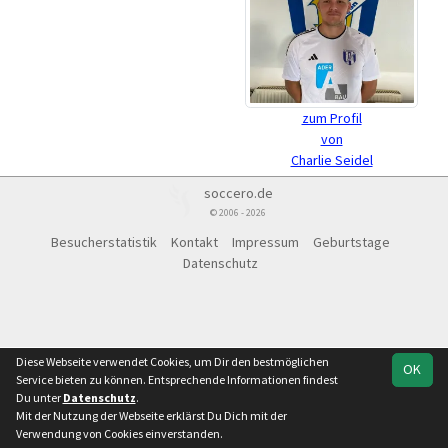
zum Profil
von
Charlie Seidel
soccero.de
© 2006 - 2026
Besucherstatistik
Kontakt
Impressum
Geburtstage
Datenschutz
Diese Webseite verwendet Cookies, um Dir den bestmöglichen
OK
Service bieten zu können. Entsprechende Informationen findest
Du unter
Datenschutz
.
Mit der Nutzung der Webseite erklärst Du Dich mit der
Verwendung von Cookies einverstanden.