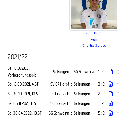
zum Profil
von
Charlie Seidel
2021/22
Sa, 10.07.2021
,
Salzungen
:
SG Schweina
1 : 2
(1)
Vorbereitungsspiel
So, 12.09.2021
, 4.ST
SV 07 Herpf
:
Salzungen
3 : 2
(1)
Sa, 30.10.2021
, 10.ST
FC Eisenach
:
Salzungen
2 : 2
(1)
Sa, 06.11.2021
, 11.ST
SG Steinach
:
Salzungen
1 : 2
(1)
Sa, 30.04.2022
, 18.ST
SG Schweina
:
Salzungen
5 : 2
(1)