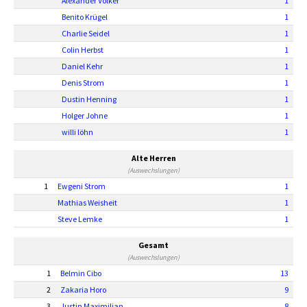
Alexander Völker
1
Benito Krügel
1
Charlie Seidel
1
Colin Herbst
1
Daniel Kehr
1
Denis Strom
1
Dustin Henning
1
Holger Johne
1
willi löhn
1
Alte Herren
(Auswechslungen)
1
Ewgeni Strom
1
Mathias Weisheit
1
Steve Lemke
1
Gesamt
(Auswechslungen)
1
Belmin Cibo
13
2
Zakaria Horo
9
3
Justin Maximilian.
8