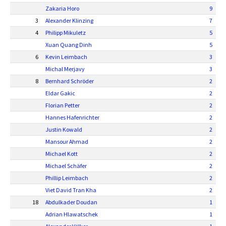
Zakaria Horo
9
3
Alexander Klinzing
7
4
Philipp Mikuletz
5
Xuan Quang Dinh
5
6
Kevin Leimbach
3
Michal Merjavy
3
8
Bernhard Schröder
2
Eldar Gakic
2
Florian Petter
2
Hannes Hafenrichter
2
Justin Kowald
2
Mansour Ahmad
2
Michael Kott
2
Michael Schäfer
2
Phillip Leimbach
2
Viet David Tran Kha
2
18
Abdulkader Doudan
1
Adrian Hlawatschek
1