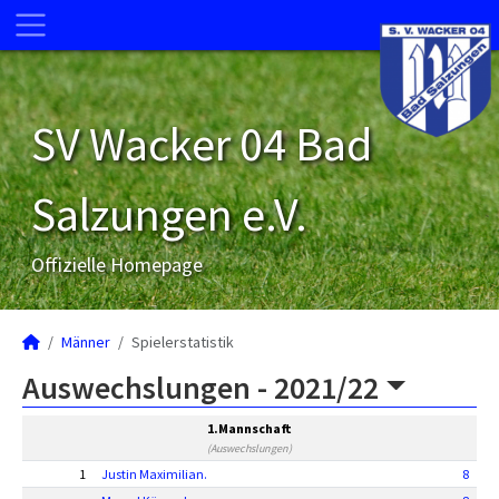
SV Wacker 04 Bad
Salzungen e.V.
Offizielle Homepage
Männer
Spielerstatistik
Auswechslungen -
2021/22
1.Mannschaft
(Auswechslungen)
1
Justin Maximilian.
8