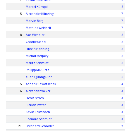
Marcel Kümpel
8
5
Alexander Klinzing
7
Marvin Berg
7
Mathias Weisheit
7
8
Axel Wendler
5
Charlie Seidel
5
Dustin Henning
5
Michal Merjavy
5
Moritz Schmidt
5
Philipp Mikuletz
5
Xuan Quang Dinh
5
15
Adrian Hlawatschek
4
16
Alexander Völker
3
Denis Strom
3
Florian Petter
3
Kevin Leimbach
3
Leonard Schmidt
3
21
Bernhard Schröder
2