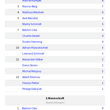
Marcel Kümpel
8
3
Marvin Berg
7
4
Mathias Weisheit
6
5
Axel Wendler
5
Moritz Schmidt
5
7
Belmin Cibo
4
Charlie Seidel
4
Dustin Henning
4
10
Adrian Hlawatschek
3
Leonard Schmidt
3
12
Alexander Völker
2
Denis Strom
2
Michal Merjavy
2
15
Albert Efremov
1
Florian Petter
1
Philipp Volkardt
1
2.Mannschaft
(Auswechslungen)
1
Belmin Cibo
9