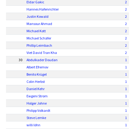
Eldar Gakic
2
Hannes Hafenrichter
2
Justin Kowald
2
Mansour Ahmad
2
Michael Kott
2
Michael Schäfer
2
Phillip Leimbach
2
Viet David Tran Kha
2
30
Abdulkader Doudan
1
Albert Efremov
1
Benito Krügel
1
Colin Herbst
1
Daniel Kehr
1
Ewgeni Strom
1
Holger Johne
1
Philipp Volkardt
1
Steve Lemke
1
willi löhn
1