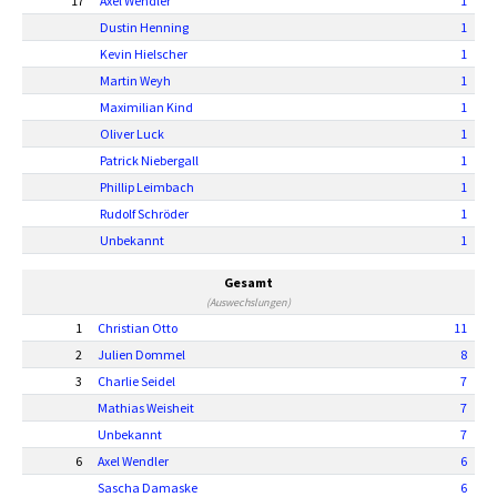
17
Axel Wendler
1
Dustin Henning
1
Kevin Hielscher
1
Martin Weyh
1
Maximilian Kind
1
Oliver Luck
1
Patrick Niebergall
1
Phillip Leimbach
1
Rudolf Schröder
1
Unbekannt
1
Gesamt
(Auswechslungen)
1
Christian Otto
11
2
Julien Dommel
8
3
Charlie Seidel
7
Mathias Weisheit
7
Unbekannt
7
6
Axel Wendler
6
Sascha Damaske
6