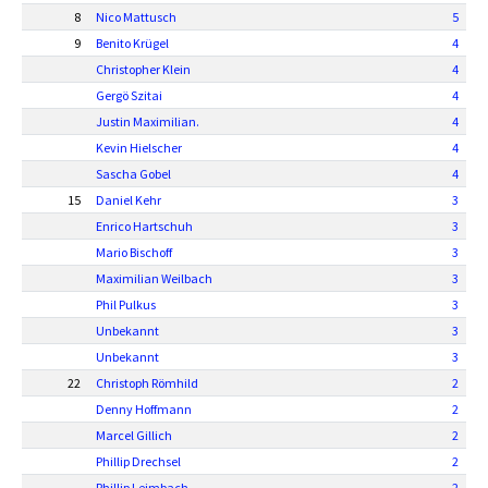
8
Nico Mattusch
5
9
Benito Krügel
4
Christopher Klein
4
Gergö Szitai
4
Justin Maximilian.
4
Kevin Hielscher
4
Sascha Gobel
4
15
Daniel Kehr
3
Enrico Hartschuh
3
Mario Bischoff
3
Maximilian Weilbach
3
Phil Pulkus
3
Unbekannt
3
Unbekannt
3
22
Christoph Römhild
2
Denny Hoffmann
2
Marcel Gillich
2
Phillip Drechsel
2
Phillip Leimbach
2