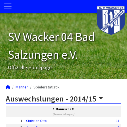
SV Wacker 04 Bad
Salzungen e.V.
Offizielle Homepage
Männer
Spielerstatistik
Auswechslungen -
2014/15
1.Mannschaft
(Auswechslungen)
1
Christian Otto
11