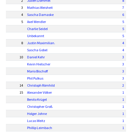
2
Julien Dommel
8
3
Mathias Weisheit
7
4
Sascha Damaske
6
5
Axel Wendler
5
Charlie Seidel
5
Unbekannt
5
8
Justin Maximilian.
4
Sascha Gobel
4
10
Daniel Kehr
3
Kevin Hielscher
3
Mario Bischoff
3
Phil Pulkus
3
14
Christoph Römhild
2
15
Alexander Völker
1
Benito Krügel
1
Christopher Groß
1
Holger Johne
1
Lucas Weitz
1
Phillip Leimbach
1