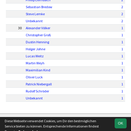
Sebastian Bredow
2
Steve Lemke
2
Unbekannt
2
30
Alexander Völker
1
Christopher Groß
1
Dustin Henning
1
Holger Johne
1
Lucas Weitz
1
Martin Weyh
1
Maximilian Kind
1
Oliver Luck
1
Patrick Niebergall
1
Rudolf Schröder
1
Unbekannt
1
soccero.de
Diese Webseite verwendet Cookies, um Dir den bestmöglichen
OK
© 2006 - 2026
Service bieten zu können. Entsprechende Informationen findest