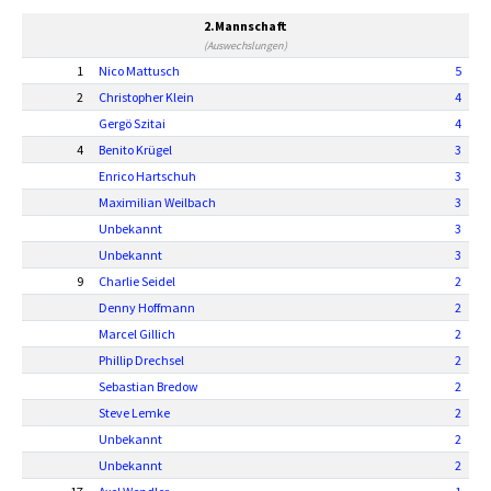
2.Mannschaft
(Auswechslungen)
1
Nico Mattusch
5
2
Christopher Klein
4
Gergö Szitai
4
4
Benito Krügel
3
Enrico Hartschuh
3
Maximilian Weilbach
3
Unbekannt
3
Unbekannt
3
9
Charlie Seidel
2
Denny Hoffmann
2
Marcel Gillich
2
Phillip Drechsel
2
Sebastian Bredow
2
Steve Lemke
2
Unbekannt
2
Unbekannt
2