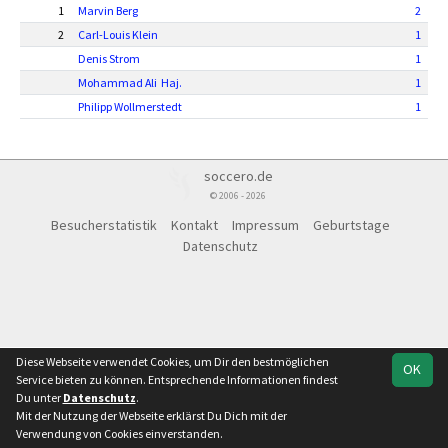
1
Marvin Berg
2
2
Carl-Louis Klein
1
Denis Strom
1
Mohammad Ali Haj.
1
Philipp Wollmerstedt
1
soccero.de
© 2006 - 2026
Besucherstatistik
Kontakt
Impressum
Geburtstage
Datenschutz
Diese Webseite verwendet Cookies, um Dir den bestmöglichen
OK
Service bieten zu können. Entsprechende Informationen findest
Du unter
Datenschutz
.
Mit der Nutzung der Webseite erklärst Du Dich mit der
Verwendung von Cookies einverstanden.