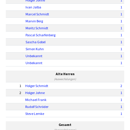
Holger Johne
1
Ivan Jalba
1
Marcel Schmidt
1
Marvin Berg
1
Moritz Schmidt
1
Pascal Scharfenberg
1
Sascha Gobel
1
Simon Kuhn
1
Unbekannt
1
Unbekannt
1
Alte Herren
(Auswechslungen)
1
Holger Schmidt
2
2
Holger Johne
1
Michael Frank
1
Rudolf Schröder
1
Steve Lemke
1
Gesamt
(Auswechslungen)