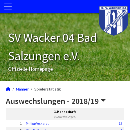
SV Wacker 04 Bad
Salzungen e.V.
Offizielle Homepage
Männer
Spielerstatistik
Auswechslungen -
2018/19
1.Mannschaft
(Auswechslungen)
1
Philipp Volkardt
12