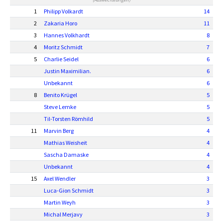
1
Philipp Volkardt
14
2
Zakaria Horo
11
3
Hannes Volkhardt
8
4
Moritz Schmidt
7
5
Charlie Seidel
6
Justin Maximilian.
6
Unbekannt
6
8
Benito Krügel
5
Steve Lemke
5
Til-Torsten Römhild
5
11
Marvin Berg
4
Mathias Weisheit
4
Sascha Damaske
4
Unbekannt
4
15
Axel Wendler
3
Luca-Gion Schmidt
3
Martin Weyh
3
Michal Merjavy
3