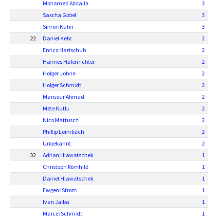
Mohamed Abdalla
3
Sascha Gobel
3
Simon Kuhn
3
22
Daniel Kehr
2
Enrico Hartschuh
2
Hannes Hafenrichter
2
Holger Johne
2
Holger Schmidt
2
Mansour Ahmad
2
Mete Kutlu
2
Nico Mattusch
2
Phillip Leimbach
2
Unbekannt
2
32
Adrian Hlawatschek
1
Christoph Römhild
1
Daniel Hlawatschek
1
Ewgeni Strom
1
Ivan Jalba
1
Marcel Schmidt
1