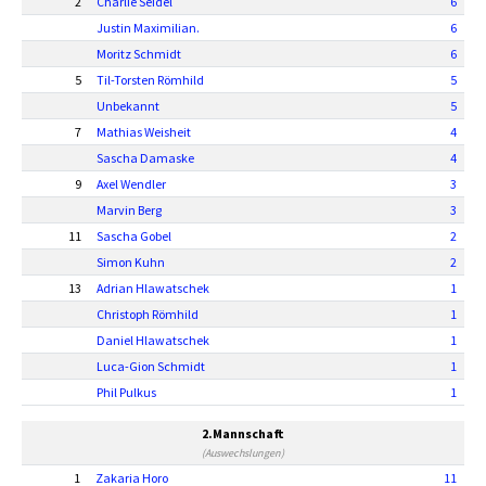
2
Charlie Seidel
6
Justin Maximilian.
6
Moritz Schmidt
6
5
Til-Torsten Römhild
5
Unbekannt
5
7
Mathias Weisheit
4
Sascha Damaske
4
9
Axel Wendler
3
Marvin Berg
3
11
Sascha Gobel
2
Simon Kuhn
2
13
Adrian Hlawatschek
1
Christoph Römhild
1
Daniel Hlawatschek
1
Luca-Gion Schmidt
1
Phil Pulkus
1
2.Mannschaft
(Auswechslungen)
1
Zakaria Horo
11