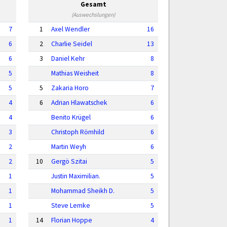
Gesamt
(Auswechslungen)
7
1
Axel Wendler
16
6
2
Charlie Seidel
13
6
3
Daniel Kehr
8
5
Mathias Weisheit
8
5
5
Zakaria Horo
7
4
6
Adrian Hlawatschek
6
4
Benito Krügel
6
3
Christoph Römhild
6
2
Martin Weyh
6
2
10
Gergö Szitai
5
1
Justin Maximilian.
5
1
Mohammad Sheikh D.
5
1
Steve Lemke
5
1
14
Florian Hoppe
4