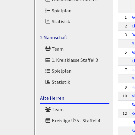
Spielplan
1
A
Statistik
2
C
3
D
2.Mannschaft
M
Team
5
A
1. Kreisklasse Staffel 3
C
7
Ju
Spielplan
M
Statistik
9
F
10
A
Alte Herren
S
Team
12
K
Kreisliga Ü35 - Staffel 4
P
S