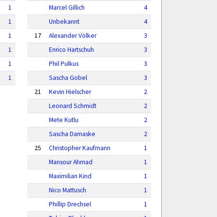
1
Marcel Gillich
4
1
Unbekannt
4
1
17
Alexander Völker
3
1
Enrico Hartschuh
3
1
Phil Pulkus
3
1
Sascha Gobel
3
21
Kevin Hielscher
2
Leonard Schmidt
2
Mete Kutlu
2
Sascha Damaske
2
25
Christopher Kaufmann
1
Mansour Ahmad
1
Maximilian Kind
1
Nico Mattusch
1
Phillip Drechsel
1