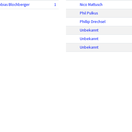
obias Blochberger
1
Nico Mattusch
Phil Pulkus
Phillip Drechsel
Unbekannt
Unbekannt
Unbekannt