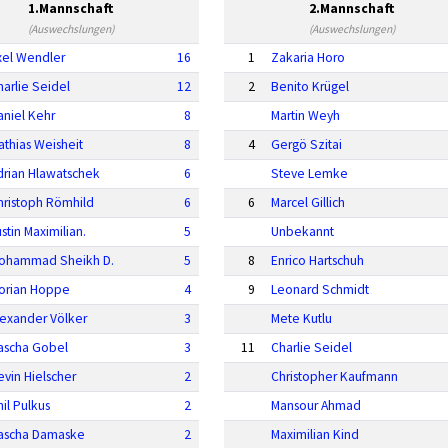
1.Mannschaft
2.Mannschaft
(Auswechslungen)
(Auswechslungen)
xel Wendler
16
1
Zakaria Horo
harlie Seidel
12
2
Benito Krügel
aniel Kehr
8
Martin Weyh
athias Weisheit
8
4
Gergö Szitai
drian Hlawatschek
6
Steve Lemke
hristoph Römhild
6
6
Marcel Gillich
stin Maximilian.
5
Unbekannt
ohammad Sheikh D.
5
8
Enrico Hartschuh
lorian Hoppe
4
9
Leonard Schmidt
lexander Völker
3
Mete Kutlu
ascha Gobel
3
11
Charlie Seidel
evin Hielscher
2
Christopher Kaufmann
hil Pulkus
2
Mansour Ahmad
ascha Damaske
2
Maximilian Kind