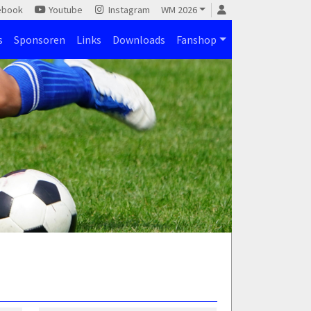
ebook
Youtube
Instagram
WM 2026
s
Sponsoren
Links
Downloads
Fanshop