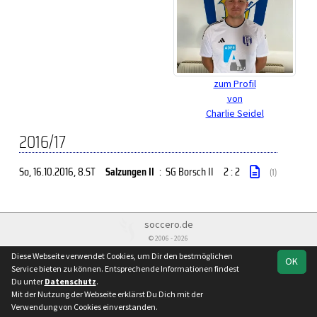
zum Profil
von
Charlie Seidel
2016/17
So, 16.10.2016
, 8.ST
Salzungen II
:
SG Borsch II
2 : 2
(1)
soccero.de
© 2006 - 2026
Diese Webseite verwendet Cookies, um Dir den bestmöglichen
Besucherstatistik
Kontakt
Impressum
Geburtstage
OK
Service bieten zu können. Entsprechende Informationen findest
Datenschutz
Du unter
Datenschutz
.
Mit der Nutzung der Webseite erklärst Du Dich mit der
Verwendung von Cookies einverstanden.