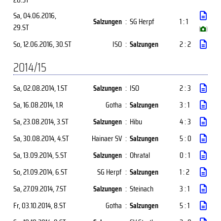
Sa, 04.06.2016
,
Salzungen
:
SG Herpf
1 : 1
29.ST
(
)
So, 12.06.2016
, 30.ST
ISO
:
Salzungen
2 : 2
2014/15
Sa, 02.08.2014
, 1.ST
Salzungen
:
ISO
2 : 3
Sa, 16.08.2014
, 1.R
Gotha
:
Salzungen
3 : 1
Sa, 23.08.2014
, 3.ST
Salzungen
:
Hibu
4 : 3
Sa, 30.08.2014
, 4.ST
Hainaer SV
:
Salzungen
5 : 0
Sa, 13.09.2014
, 5.ST
Salzungen
:
Ohratal
0 : 1
So, 21.09.2014
, 6.ST
SG Herpf
:
Salzungen
1 : 2
Sa, 27.09.2014
, 7.ST
Salzungen
:
Steinach
3 : 1
Fr, 03.10.2014
, 8.ST
Gotha
:
Salzungen
5 : 1