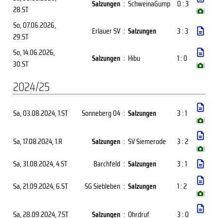
Salzungen
:
SchweinaGump
0 : 3
28.ST
(
)
So, 07.06.2026
,
Erlauer SV
:
Salzungen
3 : 3
29.ST
So, 14.06.2026
,
Salzungen
:
Hibu
1 : 0
30.ST
(
)
2024/25
Sa, 03.08.2024
, 1.ST
Sonneberg 04
:
Salzungen
3 : 1
(
)
Sa, 17.08.2024
, 1.R
Salzungen
:
SV Siemerode
3 : 2
(
)
Sa, 31.08.2024
, 4.ST
Barchfeld
:
Salzungen
3 : 1
Sa, 21.09.2024
, 6.ST
SG Siebleben
:
Salzungen
1 : 2
(
)
Sa, 28.09.2024
, 7.ST
Salzungen
:
Ohrdruf
3 : 0