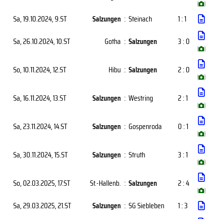
(
)
Sa, 19.10.2024
, 9.ST
Salzungen
:
Steinach
1 : 1
Sa, 26.10.2024
, 10.ST
Gotha
:
Salzungen
3 : 0
(
)
So, 10.11.2024
, 12.ST
Hibu
:
Salzungen
2 : 0
(
)
Sa, 16.11.2024
, 13.ST
Salzungen
:
Westring
2 : 1
(
)
Sa, 23.11.2024
, 14.ST
Salzungen
:
Gospenroda
0 : 1
(
)
Sa, 30.11.2024
, 15.ST
Salzungen
:
Struth
3 : 1
(
)
So, 02.03.2025
, 17.ST
St.-Hallenb.
:
Salzungen
2 : 4
(
)
Sa, 29.03.2025
, 21.ST
Salzungen
:
SG Siebleben
1 : 3