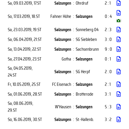
Sa, 09.03.2019
, 17.ST
Salzungen
:
Ohrdruf
2 : 1
So, 17.03.2019
, 18.ST
Fahner Höhe
:
Salzungen
0 : 4
(
)
Sa, 23.03.2019
, 19.ST
Salzungen
:
Sonneberg 04
2 : 3
Sa, 06.04.2019
, 21.ST
Salzungen
:
SG Siebleben
3 : 0
Sa, 13.04.2019
, 22.ST
Salzungen
:
Sachsenbrunn
9 : 0
Sa, 27.04.2019
, 23.ST
Gotha
:
Salzungen
0 : 1
Sa, 04.05.2019
,
Salzungen
:
SG Herpf
2 : 0
24.ST
Fr, 10.05.2019
, 25.ST
FC Eisenach
:
Salzungen
2 : 1
Sa, 01.06.2019
, 28.ST
Salzungen
:
Brotterode
3 : 1
Sa, 08.06.2019
,
W'Hausen
:
Salzungen
5 : 3
29.ST
So, 16.06.2019
, 30.ST
Salzungen
:
St.-Hallenb.
3 : 2