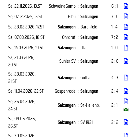
Sa, 22.11.2025
, 13.ST
SchweinaGump
:
Salzungen
6 : 1
So, 07.12.2025
, 15.ST
Hibu
:
Salzungen
3 : 0
Sa, 28.02.2026
, 17.ST
Salzungen
:
Barchfeld
1 : 4
Sa, 07.03.2026
, 18.ST
Ohrdruf
:
Salzungen
7 : 2
Sa, 14.03.2026
, 19.ST
Salzungen
:
Ifta
1 : 0
Sa, 21.03.2026
,
Suhler SV
:
Salzungen
2 : 0
20.ST
Sa, 28.03.2026
,
Salzungen
:
Gotha
4 : 3
21.ST
Sa, 11.04.2026
, 22.ST
Gospenroda
:
Salzungen
2 : 4
So, 26.04.2026
,
Salzungen
:
St.-Hallenb.
2 : 1
24.ST
(
)
Sa, 09.05.2026
,
Salzungen
:
SV 1921
2 : 2
26.ST
Sa, 30.05.2026
,