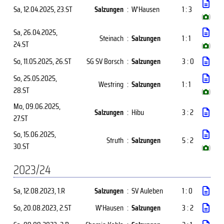
Sa, 12.04.2025
, 23.ST
Salzungen
:
W'Hausen
1 : 3
(
)
Sa, 26.04.2025
,
Steinach
:
Salzungen
1 : 1
24.ST
(
)
So, 11.05.2025
, 26.ST
SG SV Borsch
:
Salzungen
3 : 0
So, 25.05.2025
,
Westring
:
Salzungen
1 : 1
28.ST
(
)
Mo, 09.06.2025
,
Salzungen
:
Hibu
3 : 2
27.ST
So, 15.06.2025
,
Struth
:
Salzungen
5 : 2
30.ST
(
)
2023/24
Sa, 12.08.2023
, 1.R
Salzungen
:
SV Auleben
1 : 0
So, 20.08.2023
, 2.ST
W'Hausen
:
Salzungen
3 : 2