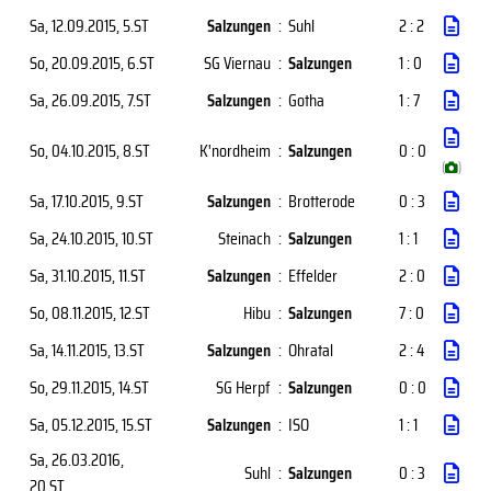
Sa, 12.09.2015
, 5.ST
Salzungen
:
Suhl
2 : 2
So, 20.09.2015
, 6.ST
SG Viernau
:
Salzungen
1 : 0
Sa, 26.09.2015
, 7.ST
Salzungen
:
Gotha
1 : 7
So, 04.10.2015
, 8.ST
K'nordheim
:
Salzungen
0 : 0
(
)
Sa, 17.10.2015
, 9.ST
Salzungen
:
Brotterode
0 : 3
Sa, 24.10.2015
, 10.ST
Steinach
:
Salzungen
1 : 1
Sa, 31.10.2015
, 11.ST
Salzungen
:
Effelder
2 : 0
So, 08.11.2015
, 12.ST
Hibu
:
Salzungen
7 : 0
Sa, 14.11.2015
, 13.ST
Salzungen
:
Ohratal
2 : 4
So, 29.11.2015
, 14.ST
SG Herpf
:
Salzungen
0 : 0
Sa, 05.12.2015
, 15.ST
Salzungen
:
ISO
1 : 1
Sa, 26.03.2016
,
Suhl
:
Salzungen
0 : 3
20.ST