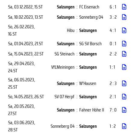
Sa, 03.12.2022
, 15.ST
Salzungen
:
FC Eisenach
6 : 1
Sa, 18.02.2023
, 13.ST
Salzungen
:
Sonneberg 04
3 : 2
So, 26.02.2023
,
Hibu
:
Salzungen
4 : 1
16.ST
Sa, 01.04.2023
, 21.ST
Salzungen
:
SG SV Borsch
0 : 1
Sa, 15.04.2023
, 22.ST
SG Steinach
:
Salzungen
2 : 2
Sa, 29.04.2023
,
VfLMeiningen
:
Salzungen
1 : 1
24.ST
Sa, 06.05.2023
,
Salzungen
:
W'Hausen
2 : 3
25.ST
So, 14.05.2023
, 26.ST
SV 07 Herpf
:
Salzungen
2 : 1
Sa, 20.05.2023
,
Salzungen
:
Fahner Höhe II
7 : 0
27.ST
Sa, 03.06.2023
,
Sonneberg 04
:
Salzungen
1 : 2
28.ST