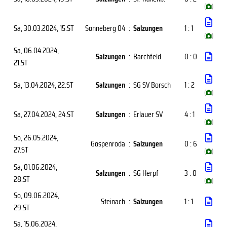
(
)
Sa, 30.03.2024
, 15.ST
Sonneberg 04
:
Salzungen
1 : 1
(
)
Sa, 06.04.2024
,
Salzungen
:
Barchfeld
0 : 0
21.ST
Sa, 13.04.2024
, 22.ST
Salzungen
:
SG SV Borsch
1 : 2
(
)
Sa, 27.04.2024
, 24.ST
Salzungen
:
Erlauer SV
4 : 1
(
)
So, 26.05.2024
,
Gospenroda
:
Salzungen
0 : 6
27.ST
(
)
Sa, 01.06.2024
,
Salzungen
:
SG Herpf
3 : 0
28.ST
(
)
So, 09.06.2024
,
Steinach
:
Salzungen
1 : 1
29.ST
Sa, 15.06.2024
,