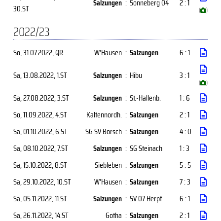
Salzungen
:
Sonneberg 04
2 : 1
30.ST
(
)
2022/23
So, 31.07.2022
, QR
W'Hausen
:
Salzungen
6 : 1
Sa, 13.08.2022
, 1.ST
Salzungen
:
Hibu
3 : 1
(
)
Sa, 27.08.2022
, 3.ST
Salzungen
:
St.-Hallenb.
1 : 6
So, 11.09.2022
, 4.ST
Kaltennordh.
:
Salzungen
2 : 1
Sa, 01.10.2022
, 6.ST
SG SV Borsch
:
Salzungen
4 : 0
Sa, 08.10.2022
, 7.ST
Salzungen
:
SG Steinach
1 : 3
Sa, 15.10.2022
, 8.ST
Siebleben
:
Salzungen
5 : 5
Sa, 29.10.2022
, 10.ST
W'Hausen
:
Salzungen
7 : 3
Sa, 05.11.2022
, 11.ST
Salzungen
:
SV 07 Herpf
6 : 1
Sa, 26.11.2022
, 14.ST
Gotha
:
Salzungen
2 : 1