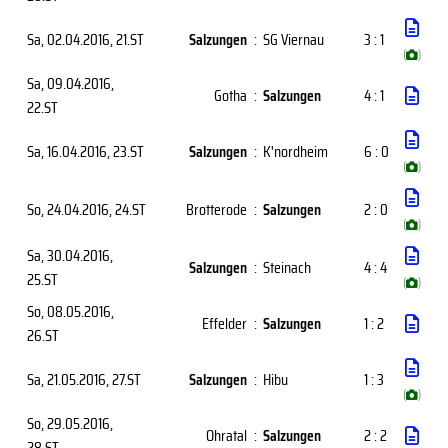
Sa, 02.04.2016
, 21.ST
Salzungen
:
SG Viernau
3 : 1
(
)
Sa, 09.04.2016
,
Gotha
:
Salzungen
4 : 1
22.ST
Sa, 16.04.2016
, 23.ST
Salzungen
:
K'nordheim
6 : 0
(
)
So, 24.04.2016
, 24.ST
Brotterode
:
Salzungen
2 : 0
(
)
Sa, 30.04.2016
,
Salzungen
:
Steinach
4 : 4
25.ST
(
)
So, 08.05.2016
,
Effelder
:
Salzungen
1 : 2
26.ST
Sa, 21.05.2016
, 27.ST
Salzungen
:
Hibu
1 : 3
(
)
So, 29.05.2016
,
Ohratal
:
Salzungen
2 : 2
28.ST