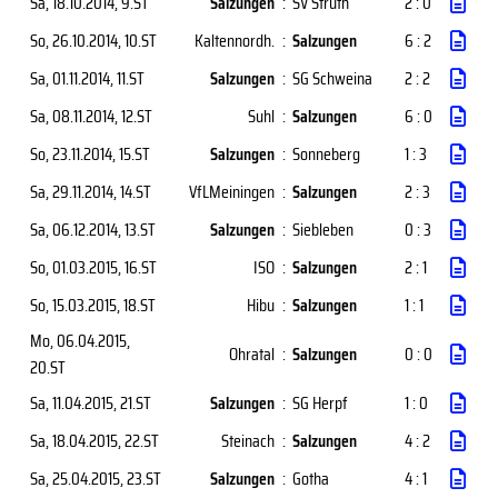
Sa, 18.10.2014
, 9.ST
Salzungen
:
SV Struth
2 : 0
So, 26.10.2014
, 10.ST
Kaltennordh.
:
Salzungen
6 : 2
Sa, 01.11.2014
, 11.ST
Salzungen
:
SG Schweina
2 : 2
Sa, 08.11.2014
, 12.ST
Suhl
:
Salzungen
6 : 0
So, 23.11.2014
, 15.ST
Salzungen
:
Sonneberg
1 : 3
Sa, 29.11.2014
, 14.ST
VfLMeiningen
:
Salzungen
2 : 3
Sa, 06.12.2014
, 13.ST
Salzungen
:
Siebleben
0 : 3
So, 01.03.2015
, 16.ST
ISO
:
Salzungen
2 : 1
So, 15.03.2015
, 18.ST
Hibu
:
Salzungen
1 : 1
Mo, 06.04.2015
,
Ohratal
:
Salzungen
0 : 0
20.ST
Sa, 11.04.2015
, 21.ST
Salzungen
:
SG Herpf
1 : 0
Sa, 18.04.2015
, 22.ST
Steinach
:
Salzungen
4 : 2
Sa, 25.04.2015
, 23.ST
Salzungen
:
Gotha
4 : 1