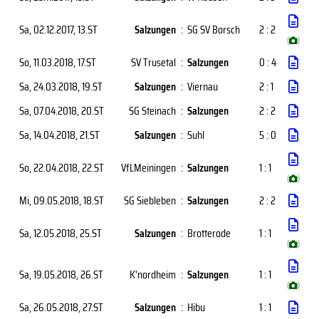
Sa, 02.12.2017
, 13.ST
Salzungen
:
SG SV Borsch
2 : 2
(
)
So, 11.03.2018
, 17.ST
SV Trusetal
:
Salzungen
0 : 4
Sa, 24.03.2018
, 19.ST
Salzungen
:
Viernau
2 : 1
Sa, 07.04.2018
, 20.ST
SG Steinach
:
Salzungen
2 : 2
Sa, 14.04.2018
, 21.ST
Salzungen
:
Suhl
5 : 0
So, 22.04.2018
, 22.ST
VfLMeiningen
:
Salzungen
1 : 1
(
)
Mi, 09.05.2018
, 18.ST
SG Siebleben
:
Salzungen
2 : 2
Sa, 12.05.2018
, 25.ST
Salzungen
:
Brotterode
1 : 1
(
)
Sa, 19.05.2018
, 26.ST
K'nordheim
:
Salzungen
1 : 1
(
)
Sa, 26.05.2018
, 27.ST
Salzungen
:
Hibu
1 : 1