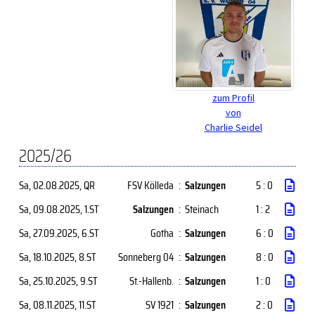
zum Profil
von
Charlie Seidel
2025/26
Sa, 02.08.2025
, QR
FSV Kölleda
:
Salzungen
5 : 0
Sa, 09.08.2025
, 1.ST
Salzungen
:
Steinach
1 : 2
Sa, 27.09.2025
, 6.ST
Gotha
:
Salzungen
6 : 0
Sa, 18.10.2025
, 8.ST
Sonneberg 04
:
Salzungen
8 : 0
Sa, 25.10.2025
, 9.ST
St.-Hallenb.
:
Salzungen
1 : 0
Sa, 08.11.2025
, 11.ST
SV 1921
:
Salzungen
2 : 0