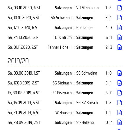
Sa, 03.10.2020
, 4.ST
Salzungen
:
VfLMeiningen
1 : 2
Sa, 10.10.2020
, 5.ST
SG Schweina
:
Salzungen
3 : 1
Sa, 17.10.2020
, 6.ST
Salzungen
:
Goldlauter
4 : 3
Sa, 24.10.2020
, 2.R
DJK Struth
:
Salzungen
6 : 1
So, 01.11.2020
, 7.ST
Fahner Höhe II
:
Salzungen
2 : 3
2019/20
Sa, 03.08.2019
, 1.ST
Salzungen
:
SG Schweina
1 : 0
Sa, 17.08.2019
, 2.ST
SG Steinach
:
Salzungen
3 : 1
Fr, 30.08.2019
, 4.ST
FC Eisenach
:
Salzungen
5 : 0
Sa, 14.09.2019
, 5.ST
Salzungen
:
SG SV Borsch
1 : 2
Sa, 21.09.2019
, 6.ST
W'Hausen
:
Salzungen
1 : 1
Sa, 28.09.2019
, 7.ST
Salzungen
:
St.-Hallenb.
0 : 4