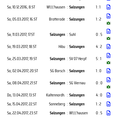
Sa, 10.12.2016
, 8.ST
W\\\'hausen
:
Salzungen
1 : 1
So, 05.03.2017
, 16.ST
Brotterode
:
Salzungen
1 : 2
(
)
Sa, 11.03.2017
, 17.ST
Salzungen
:
Suhl
0 : 5
(
)
So, 19.03.2017
, 18.ST
Hibu
:
Salzungen
4 : 2
Sa, 25.03.2017
, 19.ST
Salzungen
:
SV 07 Herpf
5 : 1
(
)
So, 02.04.2017
, 20.ST
SG Borsch
:
Salzungen
1 : 0
Sa, 08.04.2017
, 21.ST
Salzungen
:
SG Viernau
0 : 0
(
)
Do, 13.04.2017
, 13.ST
Kaltennordh.
:
Salzungen
4 : 0
Sa, 15.04.2017
, 22.ST
Sonneberg
:
Salzungen
1 : 2
Sa, 22.04.2017
, 23.ST
Salzungen
:
W\\\'hausen
0 : 5