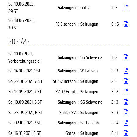
Sa, 10.06.2023
,
Salzungen
:
Gotha
1 : 5
29.ST
So, 18.06.2023
,
FC Eisenach
:
Salzungen
0 : 6
30.ST
2021/22
Sa, 10.07.2021
,
Salzungen
:
SG Schweina
1 : 2
Vorbereitungsspiel
Sa, 14.08.2021
, 1.ST
Salzungen
:
W'Hausen
3 : 3
So, 22.08.2021
, 2.ST
SG SV Borsch
:
Salzungen
2 : 1
So, 12.09.2021
, 4.ST
SV 07 Herpf
:
Salzungen
3 : 2
Sa, 18.09.2021
, 5.ST
Salzungen
:
SG Schweina
2 : 3
Sa, 25.09.2021
, 6.ST
Suhler SV
:
Salzungen
5 : 3
Sa, 02.10.2021
, 7.ST
Salzungen
:
St.-Hallenb.
2 : 4
Sa, 16.10.2021
, 8.ST
Gotha
:
Salzungen
0 : 1