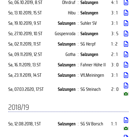
So, 06.10.2019
, 8.ST
Ohrdruf
:
Salzungen
4 : 1
So, 13.10.2019
, 15.ST
Hibu
:
Salzungen
3 : 1
Sa, 19.10.2019
, 9.ST
Salzungen
:
Suhler SV
3 : 1
So, 27.10.2019
, 10.ST
Gospenroda
:
Salzungen
3 : 5
Sa, 02.11.2019
, 11.ST
Salzungen
:
SG Herpf
1 : 2
Sa, 09.11.2019
, 12.ST
Gotha
:
Salzungen
2 : 1
Sa, 16.11.2019
, 13.ST
Salzungen
:
Fahner Höhe II
3 : 0
Sa, 23.11.2019
, 14.ST
Salzungen
:
VfLMeiningen
3 : 1
Sa, 07.03.2020
, 17.ST
Salzungen
:
SG Steinach
2 : 0
(
)
2018/19
So, 12.08.2018
, 1.ST
Salzungen
:
SG SV Borsch
1 : 1
(
)