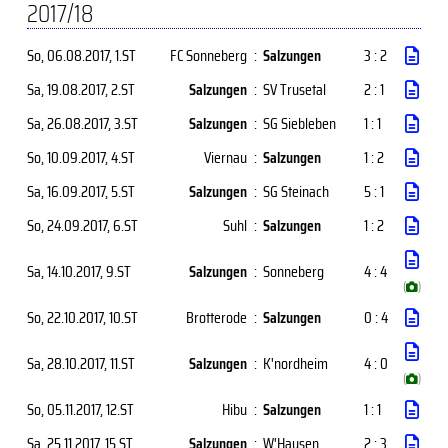
2017/18
So, 06.08.2017
, 1.ST
FC Sonneberg
:
Salzungen
3 : 2
Sa, 19.08.2017
, 2.ST
Salzungen
:
SV Trusetal
2 : 1
Sa, 26.08.2017
, 3.ST
Salzungen
:
SG Siebleben
1 : 1
So, 10.09.2017
, 4.ST
Viernau
:
Salzungen
1 : 2
Sa, 16.09.2017
, 5.ST
Salzungen
:
SG Steinach
5 : 1
So, 24.09.2017
, 6.ST
Suhl
:
Salzungen
1 : 2
Sa, 14.10.2017
, 9.ST
Salzungen
:
Sonneberg
4 : 4
(
)
So, 22.10.2017
, 10.ST
Brotterode
:
Salzungen
0 : 4
Sa, 28.10.2017
, 11.ST
Salzungen
:
K'nordheim
4 : 0
(
)
So, 05.11.2017
, 12.ST
Hibu
:
Salzungen
1 : 1
Sa, 25.11.2017
, 15.ST
Salzungen
:
W'Hausen
2 : 3