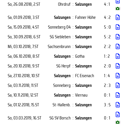
So, 26.08.2018
, 2.ST
Ohrdruf
:
Salzungen
4 : 1
(
)
Sa, 01.09.2018
, 3.ST
Salzungen
:
Fahner Höhe
4 : 2
Sa, 15.09.2018
, 4.ST
Sonneberg 04
:
Salzungen
5 : 0
So, 30.09.2018
, 6.ST
SG Siebleben
:
Salzungen
5 : 2
Mi, 03.10.2018
, 7.ST
Sachsenbrunn
:
Salzungen
2 : 2
Sa, 06.10.2018
, 8.ST
Salzungen
:
Gotha
1 : 2
Sa, 20.10.2018
, 9.ST
SG Herpf
:
Salzungen
2 : 0
Sa, 27.10.2018
, 10.ST
Salzungen
:
FC Eisenach
1 : 4
Sa, 03.11.2018
, 11.ST
Sonneberg
:
Salzungen
2 : 3
Sa, 10.11.2018
, 12.ST
Salzungen
:
Viernau
0 : 1
Sa, 01.12.2018
, 15.ST
St.-Hallenb.
:
Salzungen
3 : 5
So, 03.03.2019
, 16.ST
SG SV Borsch
:
Salzungen
0 : 1
(
)