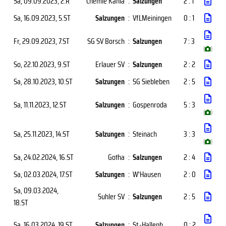
Sa, 09.09.2023
, 2.R
Chemie Kahla
:
Salzungen
2 : 1
Sa, 16.09.2023
, 5.ST
Salzungen
:
VfLMeiningen
0 : 1
Fr, 29.09.2023
, 7.ST
SG SV Borsch
:
Salzungen
7 : 3
(
)
So, 22.10.2023
, 9.ST
Erlauer SV
:
Salzungen
2 : 2
Sa, 28.10.2023
, 10.ST
Salzungen
:
SG Siebleben
2 : 5
Sa, 11.11.2023
, 12.ST
Salzungen
:
Gospenroda
5 : 3
(
)
Sa, 25.11.2023
, 14.ST
Salzungen
:
Steinach
3 : 3
(
)
Sa, 24.02.2024
, 16.ST
Gotha
:
Salzungen
2 : 4
Sa, 02.03.2024
, 17.ST
Salzungen
:
W'Hausen
2 : 0
Sa, 09.03.2024
,
Suhler SV
:
Salzungen
2 : 5
18.ST
Sa, 16.03.2024
, 19.ST
Salzungen
:
St.-Hallenb.
0 : 2