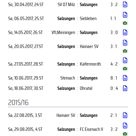
So, 30.04.2017
, 24.ST
SV 07 Milz
:
Salzungen
3 : 2
Sa, 06.05.2017
, 25.ST
Salzungen
:
Siebleben
1 : 1
(
)
So, 14.05.2017
, 26.ST
VfLMeiningen
:
Salzungen
3 : 0
Sa, 20.05.2017
, 27.ST
Salzungen
:
Hainaer SV
3 : 1
(
)
Sa, 27.05.2017
, 28.ST
Salzungen
:
Kaltennordh.
4 : 2
(
)
Sa, 10.06.2017
, 29.ST
Steinach
:
Salzungen
8 : 1
So, 18.06.2017
, 30.ST
Salzungen
:
Ohratal
0 : 4
2015/16
Sa, 22.08.2015
, 3.ST
Hainaer SV
:
Salzungen
2 : 1
Sa, 29.08.2015
, 4.ST
Salzungen
:
FC Eisenach II
3 : 2
(
)