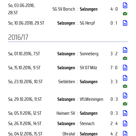
So, 03.06.2018
,
SG SV Borsch
:
Salzungen
4 : 0
28.ST
(
)
So, 10.06.2018
, 29.ST
Salzungen
:
SG Herpf
0 : 1
2016/17
Sa, 01.10.2016
, 7.ST
Salzungen
:
Sonneberg
3 : 2
(
)
Sa, 15.10.2016
, 9.ST
Salzungen
:
SV 07 Milz
7 : 0
So, 23.10.2016
, 10.ST
Siebleben
:
Salzungen
3 : 3
(
)
Sa, 29.10.2016
, 11.ST
Salzungen
:
VfLMeiningen
0 : 3
(
)
Sa, 05.11.2016
, 12.ST
Hainaer SV
:
Salzungen
0 : 3
Sa, 26.11.2016
, 14.ST
Salzungen
:
Steinach
2 : 4
So, 04.12.2016
, 15.ST
Ohratal
:
Salzungen
4 : 2