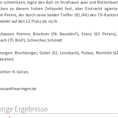
m schnellsten, legte den Ball im Strafraum quer und Rottenbach 
chon zu diesem frühen Zeitpunkt fest, aber Eintracht agierte
h Peters, der durch seine beiden Treffer (81./84.) den 7:0-Kanter
ieder auf den 12. Platz ab. rü/rk
ghausen: Klemm; Brückner (56. Neundorf), Stanz (63. Peters), 
ch (75. Wolf), Schleicher, Schmidt
zungen: Blochberger, Gobel (62. Leimbach), Pulkus, Römhild (62.
Weisheit
ichter: K. Götze,
insuedthueringen.de
erige Ergebnisse