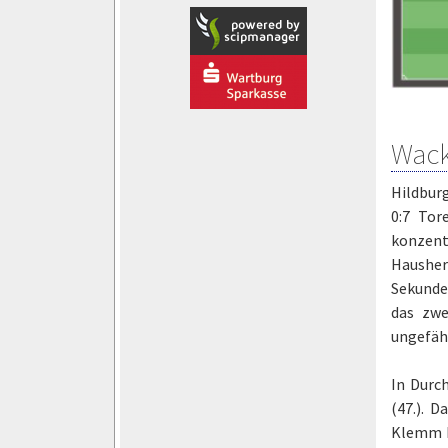
Wack
Hildburg
0:7 Tor
konzentr
Hausherr
Sekunden
das zwe
ungefähr
In Durc
(47.). 
Klemm k