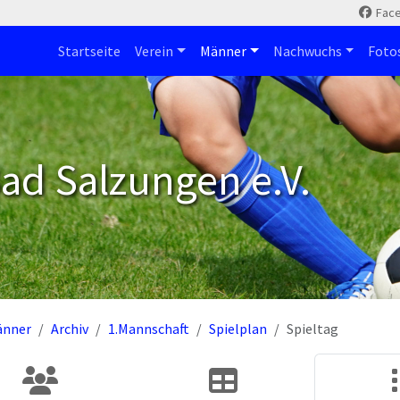
Fac
Startseite
Verein
Männer
Nachwuchs
Foto
ad Salzungen e.V.
änner
Archiv
1.Mannschaft
Spielplan
Spieltag