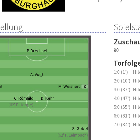
tellung
Spielsta
Zuscha
90
P. Drechsel
Torfolg
1:0 (1')
Hi
A. Vogt
2:0 (10')
Hi
el
M. Weisheit
C
3:0 (37')
Hi
4:0 (47')
Hi
C. Römhild
D. Kehr
(62' F. Hoppe)
5:0 (55')
Hi
6:0 (81')
Hi
7:0 (84')
Hi
S. Gobel
(62' P. Leimbach)