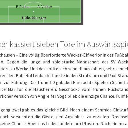
P. Pulkus
A. Völker
T. Blochberger
er kassiert sieben Tore im Auswärtsspi
hausen – Eine völlig überforderte Wacker-Elf verlor in der Fußb
en. Gegen die junge und spielstarke Mannschaft des SV Wac
iert zu Werke. Und das sollte sich schnell auszahlen, sehr schne
en den Ball. Rottenbach flankte in den Strafraum und Paul Stanz
 zur Führung. Das frühe 1:0 gab den Eintracht- Spielern Sicherhe
ite Mal für die Hausherren. Geschockt vom frühen Rückstand 
licher Versuch von Angreifer Vogt blieb die einzige Chance. Fünf M
hgang zwei gab es das gleiche Bild. Nach einem Schmidt-Einwurf
Danach versuchten die Gäste, den Anschluss zu erzielen. Drechs
eine Chance. Aber das Leder landete am Pfosten. Nach einem a