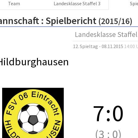
Team
Landesklasse Staffel 3
Spi
annschaft :
Spielbericht
(2015/16)
Landesklasse Staffel
12. Spieltag - 08.11.2015
14:00 
Hildburghausen
7
:
0
(3
:
0)