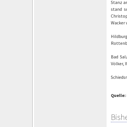
Stanz a
stand s
Christop
Wacker w
Hildbur
Rottenba
Bad Sal
Völker, 
Schiedsr
Quelle:
Bish