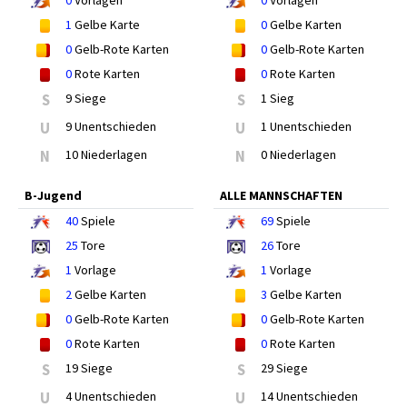
0
Vorlagen
0
Vorlagen
1
Gelbe Karte
0
Gelbe Karten
0
Gelb-Rote Karten
0
Gelb-Rote Karten
0
Rote Karten
0
Rote Karten
S
9 Siege
S
1 Sieg
U
9 Unentschieden
U
1 Unentschieden
N
10 Niederlagen
N
0 Niederlagen
B-Jugend
ALLE MANNSCHAFTEN
40
Spiele
69
Spiele
25
Tore
26
Tore
1
Vorlage
1
Vorlage
2
Gelbe Karten
3
Gelbe Karten
0
Gelb-Rote Karten
0
Gelb-Rote Karten
0
Rote Karten
0
Rote Karten
S
19 Siege
S
29 Siege
U
4 Unentschieden
U
14 Unentschieden