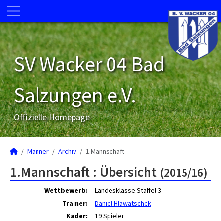
SV Wacker 04 Bad
Salzungen e.V.
Offizielle Homepage
Männer
Archiv
1.Mannschaft
1.Mannschaft :
Übersicht
(2015/16)
Wettbewerb:
Landesklasse Staffel 3
Trainer:
Daniel Hlawatschek
Kader:
19 Spieler