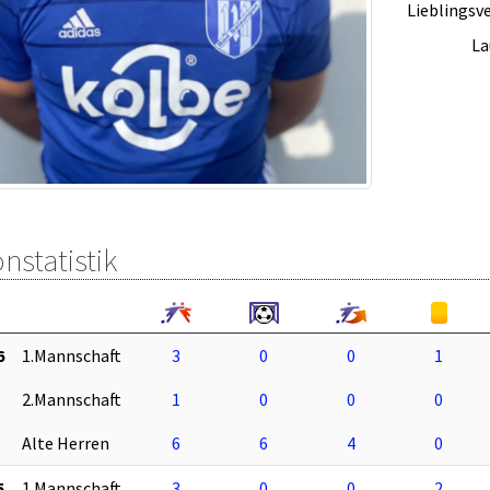
Lieblingsve
La
nstatistik
6
1.Mannschaft
3
0
0
1
2.Mannschaft
1
0
0
0
Alte Herren
6
6
4
0
5
1.Mannschaft
3
0
0
2