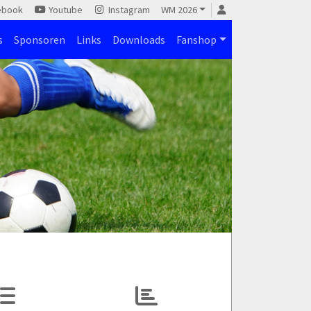
ebook
Youtube
Instagram
WM 2026
s
Sponsoren
Links
Downloads
Fanshop