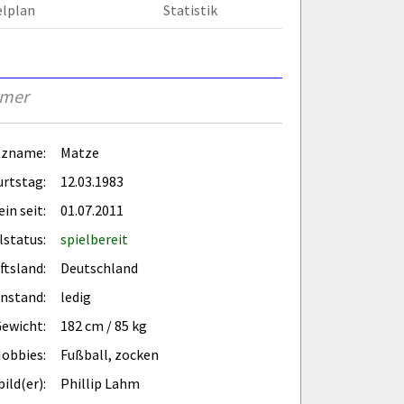
elplan
Statistik
rmer
tzname:
Matze
rtstag:
12.03.1983
in seit:
01.07.2011
lstatus:
spielbereit
ftsland:
Deutschland
enstand:
ledig
Gewicht:
182 cm / 85 kg
obbies:
Fußball, zocken
ild(er):
Phillip Lahm