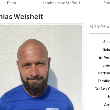
Team
Landesklasse Staffel 3
Spi
hias Weisheit
Mittelstü
Spi
Gebu
im Vere
Spie
Herkun
Famili
Größe / 
H
Vorb