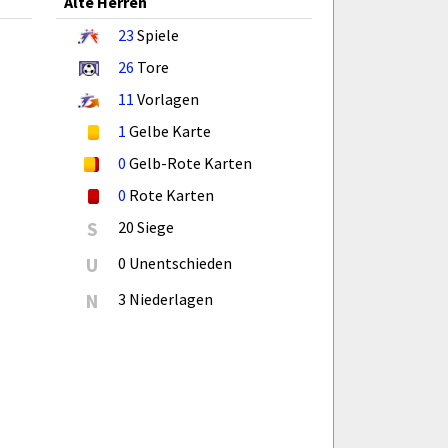
Alte Herren
23
Spiele
26
Tore
11
Vorlagen
1
Gelbe Karte
0
Gelb-Rote Karten
0
Rote Karten
S
20 Siege
U
0 Unentschieden
N
3 Niederlagen