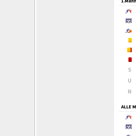
1.Mann
S
U
N
ALLE 