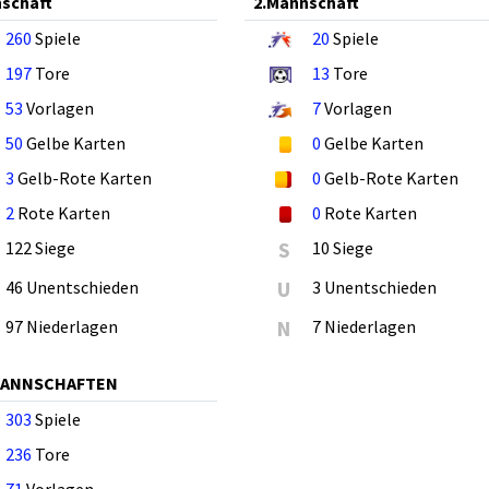
schaft
2.Mannschaft
260
Spiele
20
Spiele
197
Tore
13
Tore
53
Vorlagen
7
Vorlagen
50
Gelbe Karten
0
Gelbe Karten
3
Gelb-Rote Karten
0
Gelb-Rote Karten
2
Rote Karten
0
Rote Karten
122 Siege
S
10 Siege
46 Unentschieden
U
3 Unentschieden
97 Niederlagen
N
7 Niederlagen
MANNSCHAFTEN
303
Spiele
236
Tore
71
Vorlagen