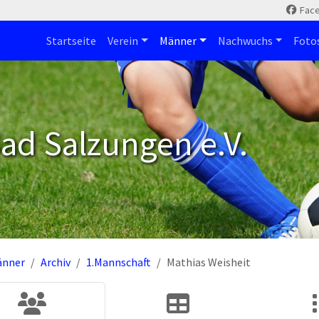
Fac
Startseite
Verein
Männer
Nachwuchs
Foto
ad Salzungen e.V.
änner
Archiv
1.Mannschaft
Mathias Weisheit