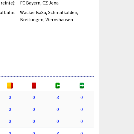
rein(e):
FC Bayern, CZ Jena
ufbahn:
Wacker BaSa, Schmalkalden,
Breitungen, Wernshausen
0
0
3
0
0
0
0
0
0
0
0
0
0
0
3
0