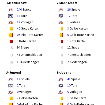
1.Mannschaft
2.Mannschaft
240
Spiele
26
Spiele
11
Tore
12
Tore
12
Vorlagen
1
Vorlage
46
Gelbe Karten
3
Gelbe Karten
0
Gelb-Rote Karten
0
Gelb-Rote Karten
3
Rote Karten
1
Rote Karte
S
94 Siege
S
12 Siege
U
43 Unentschieden
U
7 Unentschieden
N
103 Niederlagen
N
7 Niederlagen
A-Jugend
B-Jugend
12
Spiele
41
Spiele
2
Tore
10
Tore
0
Vorlagen
0
Vorlagen
2
Gelbe Karten
1
Gelbe Karte
0
Gelb-Rote Karten
0
Gelb-Rote Karten