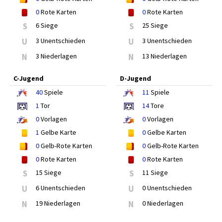
0
Rote Karten
0
Rote Karten
S
6 Siege
S
25 Siege
U
3 Unentschieden
U
3 Unentschieden
N
3 Niederlagen
N
13 Niederlagen
C-Jugend
D-Jugend
40
Spiele
11
Spiele
1
Tor
14
Tore
0
Vorlagen
0
Vorlagen
1
Gelbe Karte
0
Gelbe Karten
0
Gelb-Rote Karten
0
Gelb-Rote Karten
0
Rote Karten
0
Rote Karten
S
15 Siege
S
11 Siege
U
6 Unentschieden
U
0 Unentschieden
N
19 Niederlagen
N
0 Niederlagen