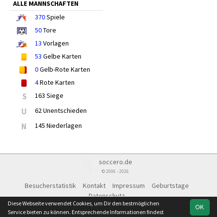
ALLE MANNSCHAFTEN
370
Spiele
50
Tore
13
Vorlagen
53
Gelbe Karten
0
Gelb-Rote Karten
4
Rote Karten
S
163 Siege
U
62 Unentschieden
N
145 Niederlagen
soccero.de
© 2006 - 2026
Besucherstatistik
Kontakt
Impressum
Geburtstage
Datenschutz
Diese Webseite verwendet Cookies, um Dir den bestmöglichen
OK
Service bieten zu können. Entsprechende Informationen findest