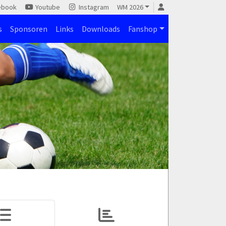
ebook
Youtube
Instagram
WM 2026
s
Sponsoren
Links
Downloads
Fanshop