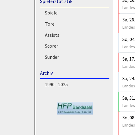
Spielerstatistik
Landesk
Spiele
Sa, 26
Tore
Landesk
Assists
So, 04
Scorer
Landesk
Sünder
Sa, 17
Landesk
Archiv
Sa, 24
1990 - 2025
Landesk
Sa, 31
Landesk
So, 08
Landesk