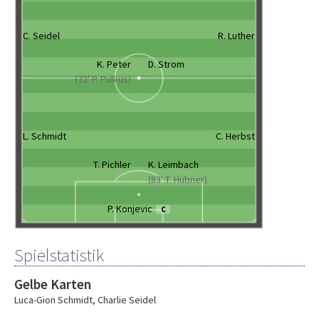
C. Seidel
R. Luther
K. Peter
D. Strom
(72' P. Pulkus)
L. Schmidt
C. Herbst
T. Pichler
K. Leimbach
(83' T. Hübner)
P. Konjevic
C
Spielstatistik
Gelbe Karten
Luca-Gion Schmidt
,
Charlie Seidel