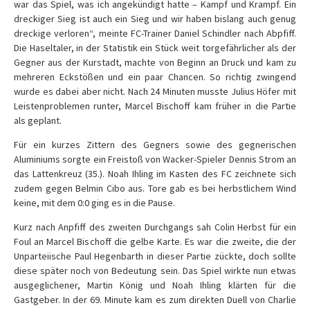
war das Spiel, was ich angekündigt hatte – Kampf und Krampf. Ein
dreckiger Sieg ist auch ein Sieg und wir haben bislang auch genug
dreckige verloren“, meinte FC-Trainer Daniel Schindler nach Abpfiff.
Die Haseltaler, in der Statistik ein Stück weit torgefährlicher als der
Gegner aus der Kurstadt, machte von Beginn an Druck und kam zu
mehreren Eckstößen und ein paar Chancen. So richtig zwingend
wurde es dabei aber nicht. Nach 24 Minuten musste Julius Höfer mit
Leistenproblemen runter, Marcel Bischoff kam früher in die Partie
als geplant.
Für ein kurzes Zittern des Gegners sowie des gegnerischen
Aluminiums sorgte ein Freistoß von Wacker-Spieler Dennis Strom an
das Lattenkreuz (35.). Noah Ihling im Kasten des FC zeichnete sich
zudem gegen Belmin Cibo aus. Tore gab es bei herbstlichem Wind
keine, mit dem 0:0 ging es in die Pause.
Kurz nach Anpfiff des zweiten Durchgangs sah Colin Herbst für ein
Foul an Marcel Bischoff die gelbe Karte. Es war die zweite, die der
Unparteiische Paul Hegenbarth in dieser Partie zückte, doch sollte
diese später noch von Bedeutung sein. Das Spiel wirkte nun etwas
ausgeglichener, Martin König und Noah Ihling klärten für die
Gastgeber. In der 69. Minute kam es zum direkten Duell von Charlie