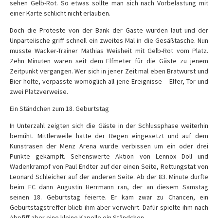
sehen Gelb-Rot. So etwas sollte man sich nach Vorbelastung mit
einer Karte schlicht nicht erlauben.
Doch die Proteste von der Bank der Gäste wurden laut und der
Unparteiische griff schnell ein zweites Mal in die Gesäßtasche. Nun
musste Wacker-Trainer Mathias Weisheit mit Gelb-Rot vom Platz.
Zehn Minuten waren seit dem Elfmeter für die Gäste zu jenem
Zeitpunkt vergangen. Wer sich in jener Zeit mal eben Bratwurst und
Bier holte, verpasste womöglich all jene Ereignisse – Elfer, Tor und
zwei Platzverweise.
Ein Ständchen zum 18. Geburtstag
In Unterzahl zeigten sich die Gäste in der Schlussphase weiterhin
bemüht. Mittlerweile hatte der Regen eingesetzt und auf dem
Kunstrasen der Menz Arena wurde verbissen um ein oder drei
Punkte gekämpft. Sehenswerte Aktion von Lennox Döll und
Wadenkrampf von Paul Endter auf der einen Seite, Rettungstat von
Leonard Schleicher auf der anderen Seite. Ab der 83. Minute durfte
beim FC dann Augustin Herrmann ran, der an diesem Samstag
seinen 18. Geburtstag feierte. Er kam zwar zu Chancen, ein
Geburtstagstreffer blieb ihm aber verwehrt. Dafür spielte ihm nach
Abpfiff aber eine kleine Kapelle ein Ständchen