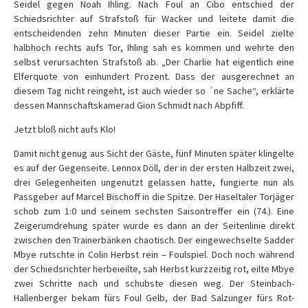
Seidel gegen Noah Ihling. Nach Foul an Cibo entschied der
Schiedsrichter auf Strafstoß für Wacker und leitete damit die
entscheidenden zehn Minuten dieser Partie ein. Seidel zielte
halbhoch rechts aufs Tor, Ihling sah es kommen und wehrte den
selbst verursachten Strafstoß ab. „Der Charlie hat eigentlich eine
Elferquote von einhundert Prozent. Dass der ausgerechnet an
diesem Tag nicht reingeht, ist auch wieder so ´ne Sache“, erklärte
dessen Mannschaftskamerad Gion Schmidt nach Abpfiff.
Jetzt bloß nicht aufs Klo!
Damit nicht genug aus Sicht der Gäste, fünf Minuten später klingelte
es auf der Gegenseite. Lennox Döll, der in der ersten Halbzeit zwei,
drei Gelegenheiten ungenutzt gelassen hatte, fungierte nun als
Passgeber auf Marcel Bischoff in die Spitze. Der Haseltaler Torjäger
schob zum 1:0 und seinem sechsten Saisontreffer ein (74.). Eine
Zeigerumdrehung später wurde es dann an der Seitenlinie direkt
zwischen den Trainerbänken chaotisch. Der eingewechselte Sadder
Mbye rutschte in Colin Herbst rein – Foulspiel. Doch noch während
der Schiedsrichter herbeieilte, sah Herbst kurzzeitig rot, eilte Mbye
zwei Schritte nach und schubste diesen weg. Der Steinbach-
Hallenberger bekam fürs Foul Gelb, der Bad Salzunger fürs Rot-