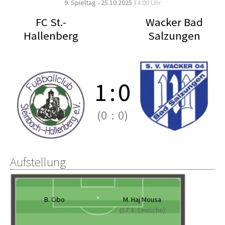
9. Spieltag - 25.10.2025
14:00 Uhr
FC St.-
Wacker Bad
Hallenberg
Salzungen
1
:
0
(0
:
0)
Aufstellung
B. Cibo
M. Haj Mousa
(57' E. Leusche)