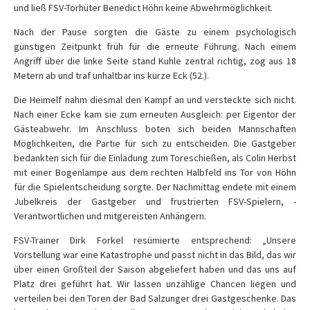
und ließ FSV-Torhüter Benedict Höhn keine Abwehrmöglichkeit.
Nach der Pause sorgten die Gäste zu einem psychologisch
günstigen Zeitpunkt früh für die erneute Führung. Nach einem
Angriff über die linke Seite stand Kuhle zentral richtig, zog aus 18
Metern ab und traf unhaltbar ins kurze Eck (52.).
Die Heimelf nahm diesmal den Kampf an und versteckte sich nicht.
Nach einer Ecke kam sie zum erneuten Ausgleich: per Eigentor der
Gästeabwehr. Im Anschluss boten sich beiden Mannschaften
Möglichkeiten, die Partie für sich zu entscheiden. Die Gastgeber
bedankten sich für die Einladung zum Toreschießen, als Colin Herbst
mit einer Bogenlampe aus dem rechten Halbfeld ins Tor von Höhn
für die Spielentscheidung sorgte. Der Nachmittag endete mit einem
Jubelkreis der Gastgeber und frustrierten FSV-Spielern, -
Verantwortlichen und mitgereisten Anhängern.
FSV-Trainer Dirk Forkel resümierte entsprechend: „Unsere
Vorstellung war eine Katastrophe und passt nicht in das Bild, das wir
über einen Großteil der Saison abgeliefert haben und das uns auf
Platz drei geführt hat. Wir lassen unzählige Chancen liegen und
verteilen bei den Toren der Bad Salzunger drei Gastgeschenke. Das