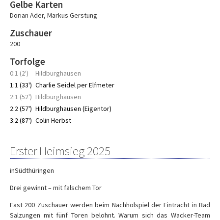
Gelbe Karten
Dorian Ader
,
Markus Gerstung
Zuschauer
200
Torfolge
0:1 (2')
Hildburghausen
1:1 (33')
Charlie Seidel per Elfmeter
2:1 (52')
Hildburghausen
2:2 (57')
Hildburghausen (Eigentor)
3:2 (87')
Colin Herbst
Erster Heimsieg 2025
inSüdthüringen
Drei gewinnt – mit falschem Tor
Fast 200 Zuschauer werden beim Nachholspiel der Eintracht in Bad
Salzungen mit fünf Toren belohnt. Warum sich das Wacker-Team