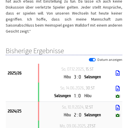
hat auch etwas mit Einstellung zu tun. Da lasse ich auch keine
Diskussion über verletzte Spieler gelten. Jeder stellt Ansprüche,
dass er spielen will. Von unseren Wechseln hat heute keiner
gegriffen. Ich hoffe, dass sich meine Mannschaft zum
Saisonabschluss beim Heimspiel gegen Walldorf mit einem anderen
Gesicht zeigt.“
Bisherige Ergebnisse
Datum anzeigen
So, 07.12.2025
, 15.ST
2025/26
3 : 0
Hibu
Salzungen
So, 14.06.2026
, 30.ST
1 : 0
Salzungen
Hibu
(
)
So, 10.11.2024
, 12.ST
2024/25
2 : 0
Hibu
Salzungen
(
)
Mo, 09.06.2025
, 27.ST