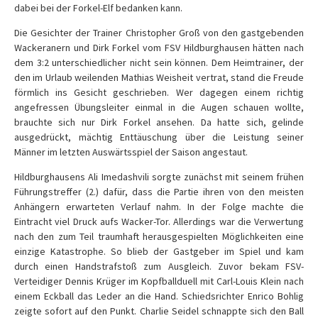
dabei bei der Forkel-Elf bedanken kann.
Die Gesichter der Trainer Christopher Groß von den gastgebenden
Wackeranern und Dirk Forkel vom FSV Hildburghausen hätten nach
dem 3:2 unterschiedlicher nicht sein können. Dem Heimtrainer, der
den im Urlaub weilenden Mathias Weisheit vertrat, stand die Freude
förmlich ins Gesicht geschrieben. Wer dagegen einem richtig
angefressen Übungsleiter einmal in die Augen schauen wollte,
brauchte sich nur Dirk Forkel ansehen. Da hatte sich, gelinde
ausgedrückt, mächtig Enttäuschung über die Leistung seiner
Männer im letzten Auswärtsspiel der Saison angestaut.
Hildburghausens Ali Imedashvili sorgte zunächst mit seinem frühen
Führungstreffer (2.) dafür, dass die Partie ihren von den meisten
Anhängern erwarteten Verlauf nahm. In der Folge machte die
Eintracht viel Druck aufs Wacker-Tor. Allerdings war die Verwertung
nach den zum Teil traumhaft herausgespielten Möglichkeiten eine
einzige Katastrophe. So blieb der Gastgeber im Spiel und kam
durch einen Handstrafstoß zum Ausgleich. Zuvor bekam FSV-
Verteidiger Dennis Krüger im Kopfballduell mit Carl-Louis Klein nach
einem Eckball das Leder an die Hand. Schiedsrichter Enrico Bohlig
zeigte sofort auf den Punkt. Charlie Seidel schnappte sich den Ball