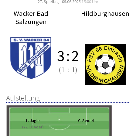
27. Spieltag - 09.06.2025
15:00 Uhr
Wacker Bad
Hildburghausen
Salzungen
3
:
2
(1
:
1)
Aufstellung
L. Jägle
C. Seidel
(72' D. Ader)