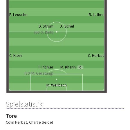
E. Leusche
R. Luther
D. Strom
A. Schel
(60' X. Dinh)
C. Klein
C. Herbst
T. Pichler
M. Kharin
C
(80' M. Gerstung)
M. Weilbach
Spielstatistik
Tore
Colin Herbst
,
Charlie Seidel