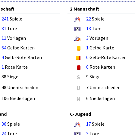
schaft
2.Mannschaft
241
Spiele
22
Spiele
81
Tore
13
Tore
11
Vorlagen
3
Vorlagen
64
Gelbe Karten
1
Gelbe Karte
4
Gelb-Rote Karten
0
Gelb-Rote Karten
1
Rote Karte
0
Rote Karten
88 Siege
S
9 Siege
48 Unentschieden
U
7 Unentschieden
106 Niederlagen
N
6 Niederlagen
end
C-Jugend
36
Spiele
17
Spiele
24
Tore
3
Tore