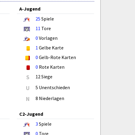
A-Jugend
25
Spiele
11
Tore
0
Vorlagen
1
Gelbe Karte
0
Gelb-Rote Karten
0
Rote Karten
S
12 Siege
U
5 Unentschieden
N
8 Niederlagen
C2-Jugend
3
Spiele
0
Tore