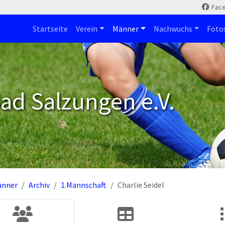
Fac
Startseite
Verein
Männer
Nachwuchs
Foto
ad Salzungen e.V.
änner
Archiv
1.Mannschaft
Charlie Seidel