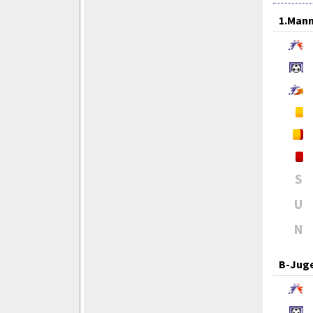
1.Mann
S
U
N
B-Jug