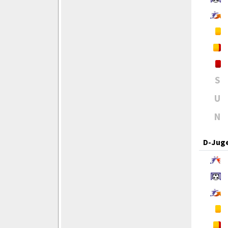
S
U
N
D-Jug