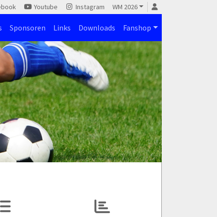
ebook
Youtube
Instagram
WM 2026
s
Sponsoren
Links
Downloads
Fanshop