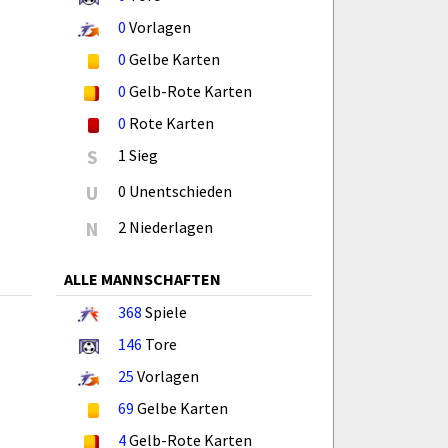
0
Vorlagen
0
Gelbe Karten
0
Gelb-Rote Karten
0
Rote Karten
S
1 Sieg
U
0 Unentschieden
N
2 Niederlagen
ALLE MANNSCHAFTEN
368
Spiele
146
Tore
25
Vorlagen
69
Gelbe Karten
4
Gelb-Rote Karten