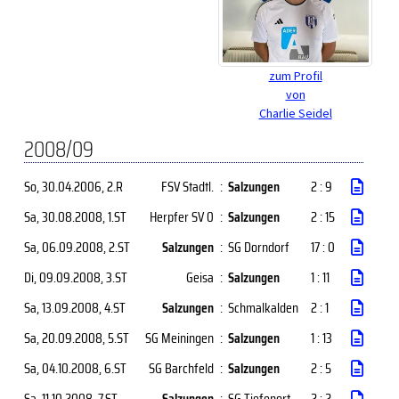
zum Profil
von
Charlie Seidel
2008/09
So, 30.04.2006
, 2.R
FSV Stadtl.
:
Salzungen
2 : 9
Sa, 30.08.2008
, 1.ST
Herpfer SV 0
:
Salzungen
2 : 15
Sa, 06.09.2008
, 2.ST
Salzungen
:
SG Dorndorf
17 : 0
Di, 09.09.2008
, 3.ST
Geisa
:
Salzungen
1 : 11
Sa, 13.09.2008
, 4.ST
Salzungen
:
Schmalkalden
2 : 1
Sa, 20.09.2008
, 5.ST
SG Meiningen
:
Salzungen
1 : 13
Sa, 04.10.2008
, 6.ST
SG Barchfeld
:
Salzungen
2 : 5
Sa, 11.10.2008
, 7.ST
Salzungen
:
SG Tiefenort
2 : 2