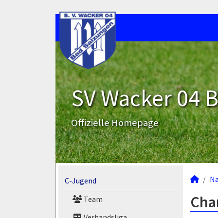
SV Wacker 04 B
Offizielle Homepage
N
C-Jugend
Char
Team
Verbandsliga