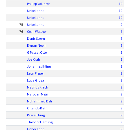
Philipp Volkardt
10
Unbekannt
10
Unbekannt
10
75
Unbekannt
9
76
Colin Walther
8
Denis Strom
8
Emran Noori
8
G Pascal Otto
8
Joe Krah
8
Johannes Ihling
8
Leon Pieper
8
Luca Grusa
8
Magnus Krech
8
Marouen Mejri
8
Mohammed Deli
8
Orlando Riehl
8
Pascal Jung
8
Theodor Hartung
8
Unbekannt
8