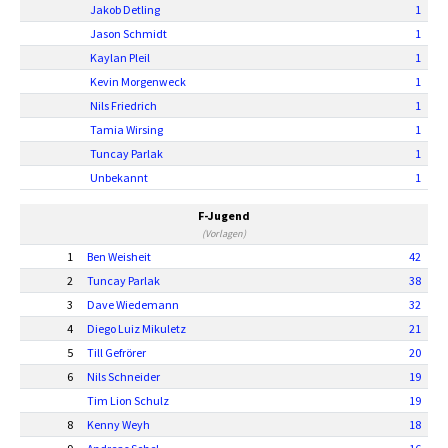
Jakob Detling
1
Jason Schmidt
1
Kaylan Pleil
1
Kevin Morgenweck
1
Nils Friedrich
1
Tamia Wirsing
1
Tuncay Parlak
1
Unbekannt
1
F-Jugend
(Vorlagen)
1
Ben Weisheit
42
2
Tuncay Parlak
38
3
Dave Wiedemann
32
4
Diego Luiz Mikuletz
21
5
Till Gefrörer
20
6
Nils Schneider
19
Tim Lion Schulz
19
8
Kenny Weyh
18