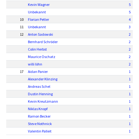
Kevin Wagner
5
Unbekannt
5
10
Florian Petter
4
11
Unbekannt
3
12
Anton Sadowski
2
Bernhard Schröder
2
Colin Herbst
2
Maurice Oschatz
2
willi löhn
2
17
Aidan Panier
1
Alexander Klinzing
1
Andreas Schel
1
Dustin Henning
1
Kevin Kreutzmann
1
Niklas Knopf
1
Ramon Becker
1
Steve Nothnick
1
Valentin Palleit
1