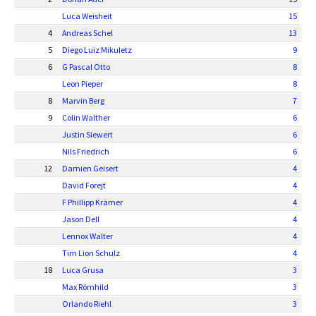
Luca Weisheit
15
4
Andreas Schel
13
5
Diego Luiz Mikuletz
9
6
G Pascal Otto
8
Leon Pieper
8
8
Marvin Berg
7
9
Colin Walther
6
Justin Siewert
6
Nils Friedrich
6
12
Damien Geisert
4
David Forejt
4
F Phillipp Krämer
4
Jason Dell
4
Lennox Walter
4
Tim Lion Schulz
4
18
Luca Grusa
3
Max Römhild
3
Orlando Riehl
3