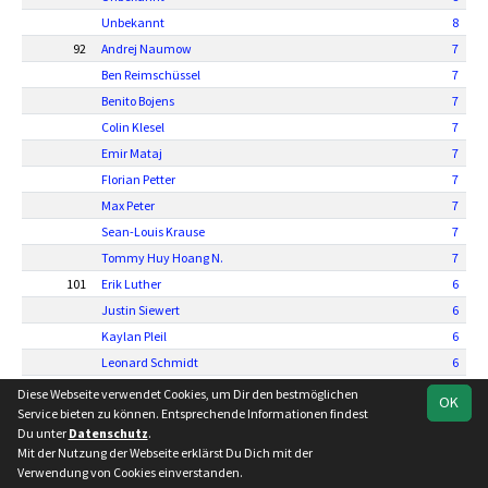
Unbekannt
8
92
Andrej Naumow
7
Ben Reimschüssel
7
Benito Bojens
7
Colin Klesel
7
Emir Mataj
7
Florian Petter
7
Max Peter
7
Sean-Louis Krause
7
Tommy Huy Hoang N.
7
101
Erik Luther
6
Justin Siewert
6
Kaylan Pleil
6
Leonard Schmidt
6
Nico Pridonashvili
6
Diese Webseite verwendet Cookies, um Dir den bestmöglichen
OK
Service bieten zu können. Entsprechende Informationen findest
106
Adrian Günther
5
Du unter
Datenschutz
.
Berkan Parlak
5
Mit der Nutzung der Webseite erklärst Du Dich mit der
Justin Kowald
5
Verwendung von Cookies einverstanden.