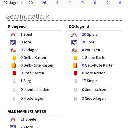
D2-Jugend
20
26
8
1
0
0
2
9
Gesamtstatistik
D-Jugend
D2-Jugend
1
Spiel
20
Spiele
0
Tore
26
Tore
0
Vorlagen
8
Vorlagen
0
Gelbe Karten
1
Gelbe Karte
0
Gelb-Rote Karten
0
Gelb-Rote Karten
0
Rote Karten
0
Rote Karten
S
1 Sieg
S
17 Siege
U
0 Unentschieden
U
0 Unentschieden
N
0 Niederlagen
N
3 Niederlagen
ALLE MANNSCHAFTEN
21
Spiele
26
Tore