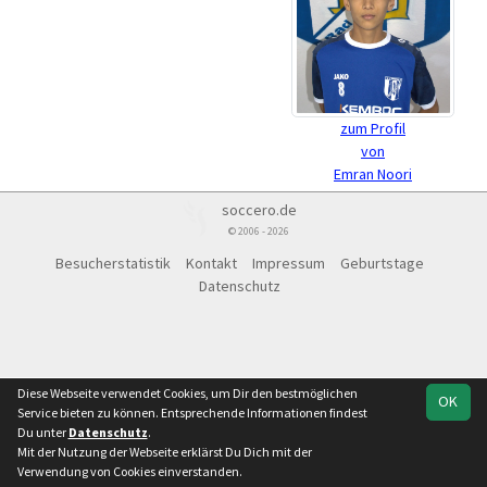
zum Profil
von
Emran Noori
soccero.de
© 2006 - 2026
Besucherstatistik
Kontakt
Impressum
Geburtstage
Datenschutz
Diese Webseite verwendet Cookies, um Dir den bestmöglichen
OK
Service bieten zu können. Entsprechende Informationen findest
Du unter
Datenschutz
.
Mit der Nutzung der Webseite erklärst Du Dich mit der
Verwendung von Cookies einverstanden.