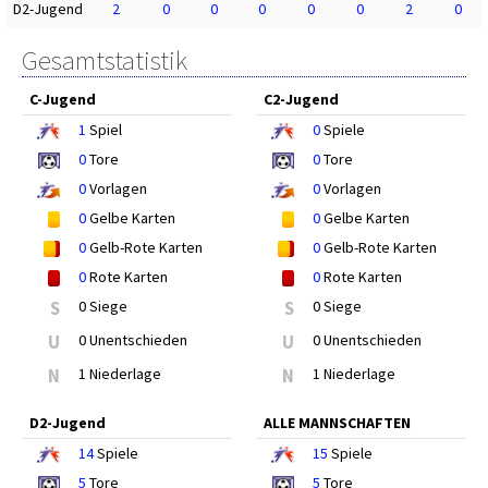
D2-Jugend
2
0
0
0
0
0
2
0
Gesamtstatistik
C-Jugend
C2-Jugend
1
Spiel
0
Spiele
0
Tore
0
Tore
0
Vorlagen
0
Vorlagen
0
Gelbe Karten
0
Gelbe Karten
0
Gelb-Rote Karten
0
Gelb-Rote Karten
0
Rote Karten
0
Rote Karten
S
0 Siege
S
0 Siege
U
0 Unentschieden
U
0 Unentschieden
N
1 Niederlage
N
1 Niederlage
D2-Jugend
ALLE MANNSCHAFTEN
14
Spiele
15
Spiele
5
Tore
5
Tore