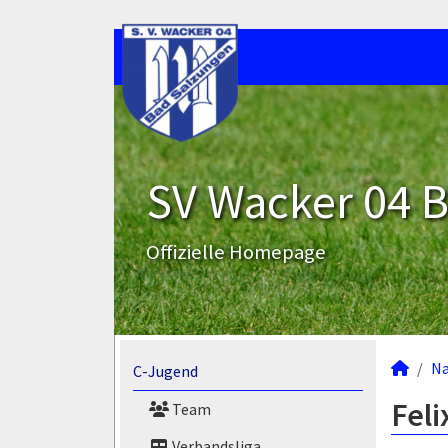
SV Wacker 04 B
Offizielle Homepage
N
C-Jugend
Feli
Team
Verbandsliga