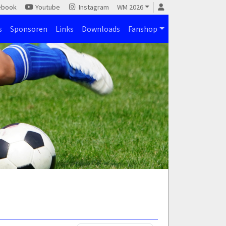
ebook
Youtube
Instagram
WM 2026
s
Sponsoren
Links
Downloads
Fanshop