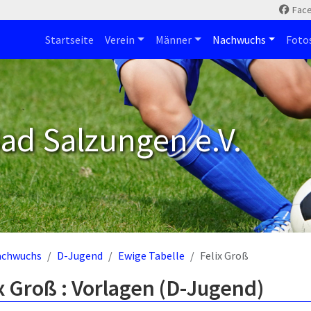
Fac
Startseite
Verein
Männer
Nachwuchs
Foto
ad Salzungen e.V.
achwuchs
D-Jugend
Ewige Tabelle
Felix Groß
x Groß : Vorlagen (D-Jugend)