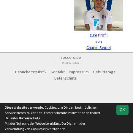
zum Profil
von
Charlie Seidel
soccero.de
© 2006 - 2026
Besucherstatistik
Kontakt
Impressum
Geburtstage
Datenschutz
Diese Webseite verwendet Cookies, um Dir den bestmöglichen
OK
Service bieten zu können. Entsprechende Informationen findest
Du unter
Datenschutz
.
Mit der Nutzung der Webseite erklärst Du Dich mit der
Verwendung von Cookies einverstanden.