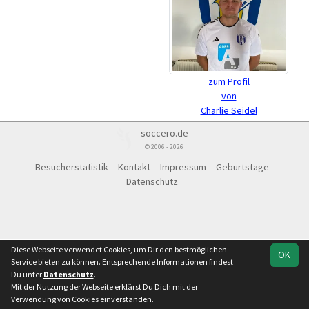
zum Profil
von
Charlie Seidel
soccero.de
© 2006 - 2026
Besucherstatistik
Kontakt
Impressum
Geburtstage
Datenschutz
Diese Webseite verwendet Cookies, um Dir den bestmöglichen
OK
Service bieten zu können. Entsprechende Informationen findest
Du unter
Datenschutz
.
Mit der Nutzung der Webseite erklärst Du Dich mit der
Verwendung von Cookies einverstanden.