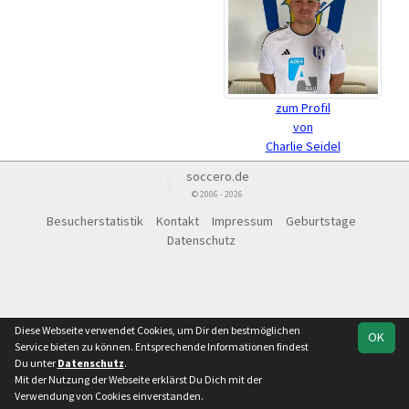
zum Profil
von
Charlie Seidel
soccero.de
© 2006 - 2026
Besucherstatistik
Kontakt
Impressum
Geburtstage
Datenschutz
Diese Webseite verwendet Cookies, um Dir den bestmöglichen
OK
Service bieten zu können. Entsprechende Informationen findest
Du unter
Datenschutz
.
Mit der Nutzung der Webseite erklärst Du Dich mit der
Verwendung von Cookies einverstanden.