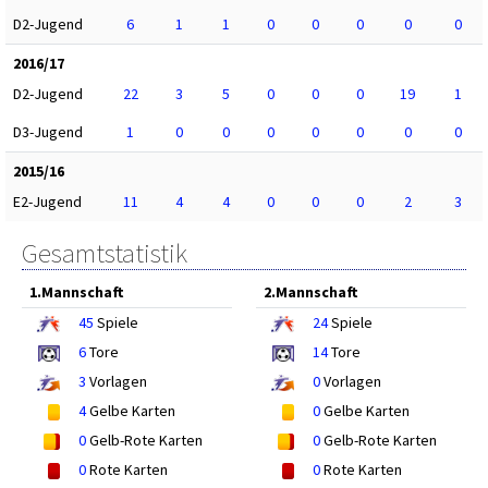
D2-Jugend
6
1
1
0
0
0
0
0
2016/17
D2-Jugend
22
3
5
0
0
0
19
1
D3-Jugend
1
0
0
0
0
0
0
0
2015/16
E2-Jugend
11
4
4
0
0
0
2
3
Gesamtstatistik
1.Mannschaft
2.Mannschaft
45
Spiele
24
Spiele
6
Tore
14
Tore
3
Vorlagen
0
Vorlagen
4
Gelbe Karten
0
Gelbe Karten
0
Gelb-Rote Karten
0
Gelb-Rote Karten
0
Rote Karten
0
Rote Karten