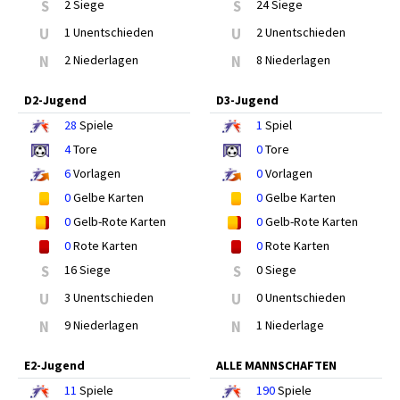
S
2 Siege
S
24 Siege
U
1 Unentschieden
U
2 Unentschieden
N
2 Niederlagen
N
8 Niederlagen
D2-Jugend
D3-Jugend
28
Spiele
1
Spiel
4
Tore
0
Tore
6
Vorlagen
0
Vorlagen
0
Gelbe Karten
0
Gelbe Karten
0
Gelb-Rote Karten
0
Gelb-Rote Karten
0
Rote Karten
0
Rote Karten
S
16 Siege
S
0 Siege
U
3 Unentschieden
U
0 Unentschieden
N
9 Niederlagen
N
1 Niederlage
E2-Jugend
ALLE MANNSCHAFTEN
11
Spiele
190
Spiele