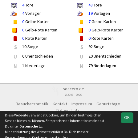
4
Tore
48
Tore
4
Vorlagen
19
Vorlagen
0
Gelbe Karten
7
Gelbe Karten
0
Gelb-Rote Karten
0
Gelb-Rote Karten
0
Rote Karten
0
Rote Karten
S
10 Siege
S
92 Siege
U
0 Unentschieden
U
20 Unentschieden
N
1 Niederlage
N
79 Niederlagen
soccero.de
© 2006 - 2026
Besucherstatistik
Kontakt
Impressum
Geburtstage
Datenschutz
Diese Webseite verwendet Cookies, um Dir den bestmöglichen
OK
Service bieten zu können. Entsprechende Informationen findest
Du unter
Datenschutz
.
Mit der Nutzung der Webseite erklärst Du Dich mit der
Team
Landesklasse
Spielplan
Statistik
Verwendung von Cookies einverstanden.