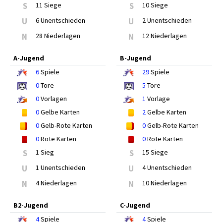
S
11 Siege
S
10 Siege
U
6 Unentschieden
U
2 Unentschieden
N
28 Niederlagen
N
12 Niederlagen
A-Jugend
B-Jugend
6
Spiele
29
Spiele
0
Tore
5
Tore
0
Vorlagen
1
Vorlage
0
Gelbe Karten
2
Gelbe Karten
0
Gelb-Rote Karten
0
Gelb-Rote Karten
0
Rote Karten
0
Rote Karten
S
1 Sieg
S
15 Siege
U
1 Unentschieden
U
4 Unentschieden
N
4 Niederlagen
N
10 Niederlagen
B2-Jugend
C-Jugend
4
Spiele
4
Spiele