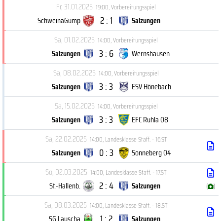
Fr, 31.01.2025
19:00
,
Vorbereitungsspiel
2 : 1
SchweinaGump
Salzungen
Sa, 01.02.2025
14:00
,
Vorbereitungsspiel
3 : 6
Salzungen
Wernshausen
Sa, 08.02.2025
14:00
,
Vorbereitungsspiel
3 : 3
Salzungen
ESV Hönebach
Sa, 15.02.2025
14:00
,
Vorbereitungsspiel
3 : 3
Salzungen
EFC Ruhla 08
Sa, 22.02.2025
14:00
,
Landesklasse Staff. - 16.ST
0 : 3
Salzungen
Sonneberg 04
So, 02.03.2025
14:00
,
Landesklasse Staff. - 17.ST
2 : 4
St.-Hallenb.
Salzungen
(
)
Sa, 08.03.2025
14:00
,
Landesklasse Staff. - 18.ST
1 : 2
SG Lauscha
Salzungen