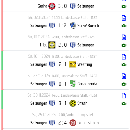
3 : 0
Gotha
Salzungen
(
)
Sa, 02.11.2024
14:00
,
Landesklasse Staff. - 11.ST
1 : 2
Salzungen
SG SV Borsch
(
)
So, 10.11.2024
14:00
,
Landesklasse Staff. - 12.ST
2 : 0
Hibu
Salzungen
(
)
Sa, 16.11.2024
13:30
,
Landesklasse Staff. - 13.ST
2 : 1
Salzungen
Westring
(
)
Sa, 23.11.2024
14:00
,
Landesklasse Staff. - 14.ST
0 : 1
Salzungen
Gospenroda
(
)
Sa, 30.11.2024
14:00
,
Landesklasse Staff. - 15.ST
3 : 1
Salzungen
Struth
(
)
Sa, 25.01.2025
14:00
,
Vorbereitungsspiel
2 : 4
Salzungen
Gispersleben