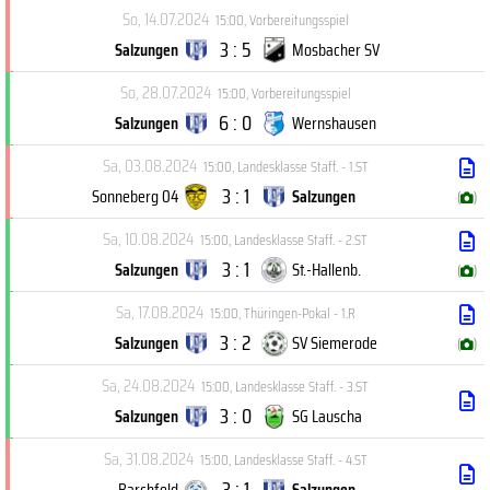
So, 14.07.2024
15:00
,
Vorbereitungsspiel
3 : 5
Salzungen
Mosbacher SV
So, 28.07.2024
15:00
,
Vorbereitungsspiel
6 : 0
Salzungen
Wernshausen
Sa, 03.08.2024
15:00
,
Landesklasse Staff. - 1.ST
3 : 1
Sonneberg 04
Salzungen
(
)
Sa, 10.08.2024
15:00
,
Landesklasse Staff. - 2.ST
3 : 1
Salzungen
St.-Hallenb.
(
)
Sa, 17.08.2024
15:00
,
Thüringen-Pokal - 1.R
3 : 2
Salzungen
SV Siemerode
(
)
Sa, 24.08.2024
15:00
,
Landesklasse Staff. - 3.ST
3 : 0
Salzungen
SG Lauscha
Sa, 31.08.2024
15:00
,
Landesklasse Staff. - 4.ST
3 : 1
Barchfeld
Salzungen