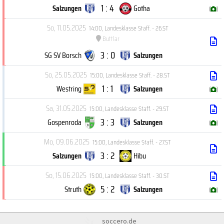
1 : 4
Salzungen
Gotha
(
)
So, 11.05.2025
14:00
,
Landesklasse Staff. - 26.ST
Buttlar
3 : 0
SG SV Borsch
Salzungen
So, 25.05.2025
15:00
,
Landesklasse Staff. - 28.ST
1 : 1
Westring
Salzungen
(
)
Sa, 31.05.2025
15:00
,
Landesklasse Staff. - 29.ST
3 : 3
Gospenroda
Salzungen
(
)
Mo, 09.06.2025
15:00
,
Landesklasse Staff. - 27.ST
3 : 2
Salzungen
Hibu
So, 15.06.2025
15:00
,
Landesklasse Staff. - 30.ST
5 : 2
Struth
Salzungen
(
)
soccero.de