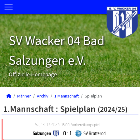
SV Wacker 04 Bad
Salzungen e.V.
Offizielle Homepage
Männer
Archiv
1.Mannschaft
Spielplan
1.Mannschaft :
Spielplan
(2024/25)
Sa, 13.07.2024
15:00
,
Vorbereitungsspiel
0 : 1
Salzungen
SV Brotterod