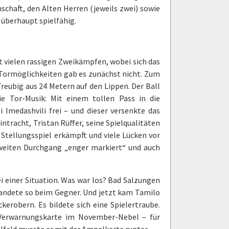
chaft, den Alten Herren (jeweils zwei) sowie
überhaupt spielfähig.
 vielen rassigen Zweikämpfen, wobei sich das
e Tormöglichkeiten gab es zunächst nicht. Zum
reubig aus 24 Metern auf den Lippen. Der Ball
e Tor-Musik: Mit einem tollen Pass in die
i Imedashvili frei – und dieser versenkte das
intracht, Tristan Rüffer, seine Spielqualitäten
 Stellungsspiel erkämpft und viele Lücken vor
zweiten Durchgang „enger markiert“ und auch
ei einer Situation. Was war los? Bad Salzungen
landete so beim Gegner. Und jetzt kam Tamilo
kerobern. Es bildete sich eine Spielertraube.
e Verwarnungskarte im November-Nebel – für
elfeld musste er mit der Ampelkarte runter.