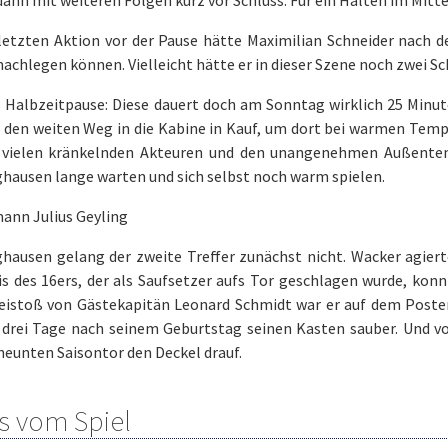
 letzten Aktion vor der Pause hätte Maximilian Schneider nach 
achlegen können. Vielleicht hätte er in dieser Szene noch zwei Sch
 Halbzeitpause: Diese dauert doch am Sonntag wirklich 25 Minute
den weiten Weg in die Kabine in Kauf, um dort bei warmen Temp
 vielen kränkelnden Akteuren und den unangenehmen Außentem
ghausen lange warten und sich selbst noch warm spielen.
ann Julius Geyling
ghausen gelang der zweite Treffer zunächst nicht. Wacker agier
s des 16ers, der als Saufsetzer aufs Tor geschlagen wurde, konn
eistoß von Gästekapitän Leonard Schmidt war er auf dem Posten.
 drei Tage nach seinem Geburtstag seinen Kasten sauber. Und v
eunten Saisontor den Deckel drauf.
s vom Spiel