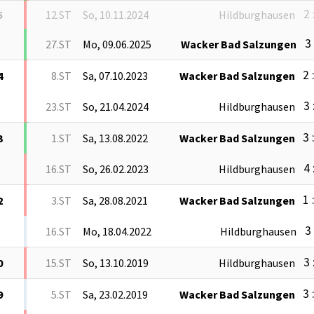
2 
5
12.ST
So, 10.11.2024
Hildburghausen
3 
27.ST
Mo, 09.06.2025
Wacker Bad Salzungen
2 
4
8.ST
Sa, 07.10.2023
Wacker Bad Salzungen
3 
23.ST
So, 21.04.2024
Hildburghausen
3 
3
1.ST
Sa, 13.08.2022
Wacker Bad Salzungen
4 
16.ST
So, 26.02.2023
Hildburghausen
1 
2
3.ST
Sa, 28.08.2021
Wacker Bad Salzungen
3 
16.ST
Mo, 18.04.2022
Hildburghausen
3 
0
15.ST
So, 13.10.2019
Hildburghausen
3 
9
5.ST
Sa, 23.02.2019
Wacker Bad Salzungen