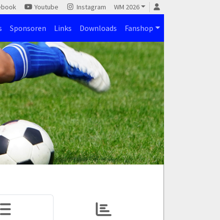
ebook
Youtube
Instagram
WM 2026
s
Sponsoren
Links
Downloads
Fanshop