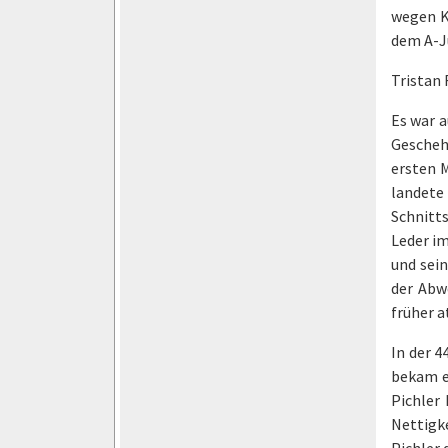
wegen K
dem A-Ju
Tristan 
Es war 
Geschehe
ersten M
landete
Schnitts
Leder im
und sein
der Abw
früher a
In der 4
bekam e
Pichler 
Nettigk
Pichler 