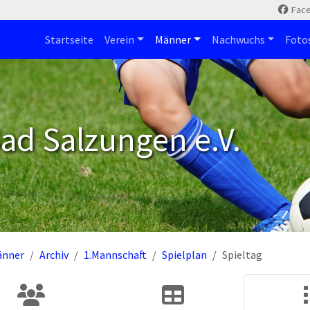
Fac
Startseite
Verein
Männer
Nachwuchs
Foto
ad Salzungen e.V.
änner
Archiv
1.Mannschaft
Spielplan
Spieltag