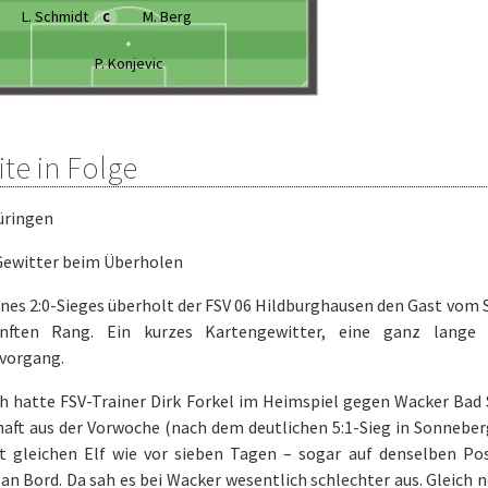
L. Schmidt
M. Berg
C
P. Konjevic
ite in Folge
üringen
Gewitter beim Überholen
nes 2:0-Sieges überholt der FSV 06 Hildburghausen den Gast vom S
nften Rang. Ein kurzes Kartengewitter, eine ganz lange 
vorgang.
h hatte FSV-Trainer Dirk Forkel im Heimspiel gegen Wacker Bad 
aft aus der Vorwoche (nach dem deutlichen 5:1-Sieg in Sonneberg
t gleichen Elf wie vor sieben Tagen – sogar auf denselben Pos
an Bord. Da sah es bei Wacker wesentlich schlechter aus. Gleich