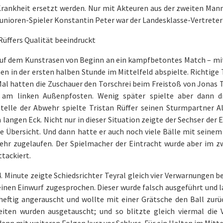
rankheit ersetzt werden. Nur mit Akteuren aus der zweiten Manns
nioren-Spieler Konstantin Peter war der Landesklasse-Vertreter 
Rüffers Qualität beeindruckt
auf dem Kunstrasen von Beginn an ein kampfbetontes Match – mit
n in der ersten halben Stunde im Mittelfeld abspielte. Richtig
al hatten die Zuschauer den Torschrei beim Freistoß von Jonas T
 am linken Außenpfosten. Wenig später spielte aber dann di
telle der Abwehr spielte Tristan Rüffer seinen Sturmpartner Al
 langen Eck. Nicht nur in dieser Situation zeigte der Sechser der E
e Übersicht. Und dann hatte er auch noch viele Bälle mit seinem
ehr zugelaufen. Der Spielmacher der Eintracht wurde aber im 
ttackiert.
4. Minute zeigte Schiedsrichter Teyral gleich vier Verwarnungen b
inen Einwurf zugesprochen. Dieser wurde falsch ausgeführt und 
heftig angerauscht und wollte mit einer Grätsche den Ball zurüc
eiten wurden ausgetauscht; und so blitzte gleich viermal di
dann mit weiteren Folgen kurz vor Schluss. Für ein Halten im Mitt