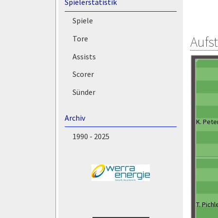
Spielerstatistik
Spiele
Aufs
Tore
Assists
Scorer
Sünder
Archiv
K. Pete
1990 - 2025
T. Pichl