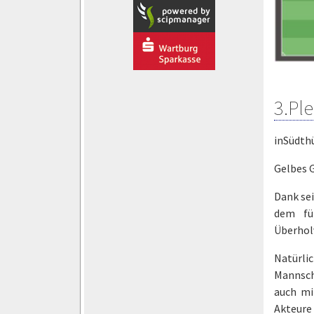
3.Ple
inSüdth
Gelbes 
Dank sei
dem fü
Überhol
Natürlic
Mannsch
auch mi
Akteure 