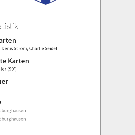
tistik
arten
,
Denis Strom
,
Charlie Seidel
te Karten
er (90')
uer
e
ldburghausen
ldburghausen