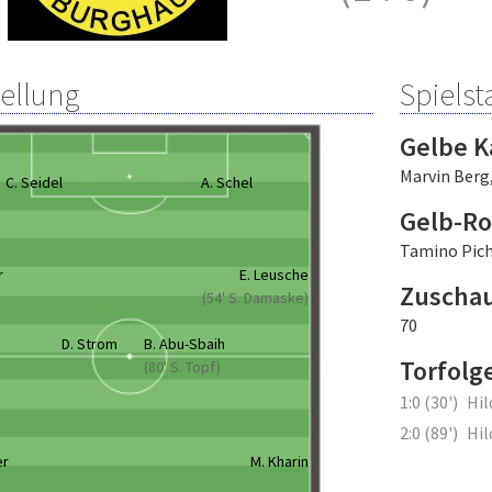
tellung
Spielsta
Gelbe K
Marvin Berg
C. Seidel
A. Schel
Gelb-Ro
Tamino Pichl
r
E. Leusche
Zuscha
(54' S. Damaske)
70
D. Strom
B. Abu-Sbaih
Torfolg
(80' S. Topf)
1:0 (30')
Hi
2:0 (89')
Hi
er
M. Kharin