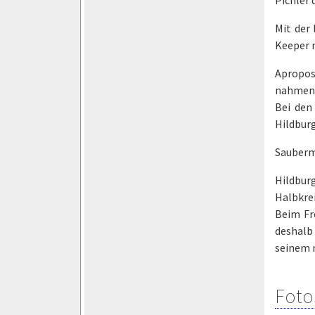
Mit der
Keeper n
Apropos
nahmen 
Bei den
Hildbur
Sauberm
Hildbur
Halbkrei
Beim Fr
deshalb
seinem n
Foto