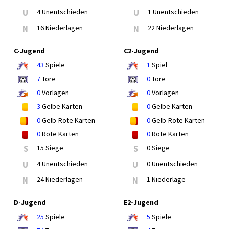
U
4 Unentschieden
U
1 Unentschieden
N
16 Niederlagen
N
22 Niederlagen
C-Jugend
C2-Jugend
43
Spiele
1
Spiel
7
Tore
0
Tore
0
Vorlagen
0
Vorlagen
3
Gelbe Karten
0
Gelbe Karten
0
Gelb-Rote Karten
0
Gelb-Rote Karten
0
Rote Karten
0
Rote Karten
S
15 Siege
S
0 Siege
U
4 Unentschieden
U
0 Unentschieden
N
24 Niederlagen
N
1 Niederlage
D-Jugend
E2-Jugend
25
Spiele
5
Spiele