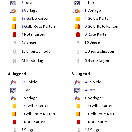
2
Tore
5
Tore
2
Vorlagen
1
Vorlage
35
Gelbe Karten
4
Gelbe Karten
2
Gelb-Rote Karten
0
Gelb-Rote Karten
4
Rote Karten
0
Rote Karten
S
45 Siege
S
16 Siege
U
21 Unentschieden
U
2 Unentschieden
N
65 Niederlagen
N
6 Niederlagen
A-Jugend
B-Jugend
27
Spiele
41
Spiele
1
Tor
4
Tore
1
Vorlage
0
Vorlagen
13
Gelbe Karten
12
Gelbe Karten
0
Gelb-Rote Karten
1
Gelb-Rote Karte
0
Rote Karten
1
Rote Karte
S
7 Siege
S
18 Siege