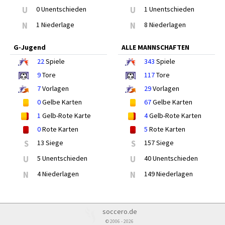
U
0 Unentschieden
U
1 Unentschieden
N
1 Niederlage
N
8 Niederlagen
G-Jugend
ALLE MANNSCHAFTEN
22
Spiele
343
Spiele
9
Tore
117
Tore
7
Vorlagen
29
Vorlagen
0
Gelbe Karten
67
Gelbe Karten
1
Gelb-Rote Karte
4
Gelb-Rote Karten
0
Rote Karten
5
Rote Karten
S
13 Siege
S
157 Siege
U
5 Unentschieden
U
40 Unentschieden
N
4 Niederlagen
N
149 Niederlagen
soccero.de
© 2006 - 2026