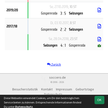
So, 27.10.2019
, 10.ST
2019/20
3 : 5
Gospenroda
Salzungen
Di, 03.10.2017
, 8.ST
2017/18
2 : 2
Gospenroda
Salzungen
Sa, 28.04.2018
, 23.ST
4 : 1
Salzungen
Gospenroda
(
)
Zurück
soccero.de
© 2006 - 2026
Besucherstatistik
Kontakt
Impressum
Geburtstage
Datenschutz
Diese Webseite verwendet Cookies, um Dir den bestmöglichen
OK
Service bieten zu können. Entsprechende Informationen findest
Du unter
Datenschutz
.