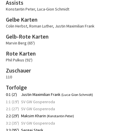
Assists
Konstantin Peter
,
Luca-Gion Schmidt
Gelbe Karten
Colin Herbst
,
Roman Luther
,
Justin Maximilian Frank
Gelb-Rote Karten
Marvin Berg (65')
Rote Karten
Phil Pulkus (92')
Zuschauer
110
Torfolge
0:1 (2')
Justin Maximilian Frank
(Luca-Gion Schmidt)
1:1 (19')
SV GW Gospenroda
2:1 (27')
SV GW Gospenroda
2:2 (29')
Maksim Kharin
(Konstantin Peter)
3:2 (35')
SV GW Gospenroda
3:3 (95')
Sergej Sterk