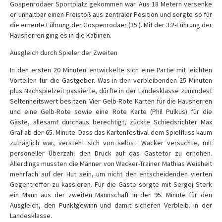
Gospenrodaer Sportplatz gekommen war. Aus 18 Metern versenke
er unhaltbar einen Freistoß aus zentraler Position und sorgte so für
die erneute Führung der Gospenrodaer (35.). Mit der 3:2-Führung der
Hausherren ging es in die Kabinen.
Ausgleich durch Spieler der Zweiten
In den ersten 20 Minuten entwickelte sich eine Partie mit leichten
Vorteilen für die Gastgeber. Was in den verbleibenden 25 Minuten
plus Nachspielzeit passierte, dürfte in der Landesklasse zumindest
Seltenheitswert besitzen. Vier Gelb-Rote Karten für die Hausherren
und eine Gelb-Rote sowie eine Rote Karte (Phil Pulkus) für die
Gäste, allesamt durchaus berechtigt, zückte Schiedsrichter Max
Graf ab der 65. Minute. Dass das Kartenfestival dem Spielfluss kaum
zuträglich war, versteht sich von selbst. Wacker versuchte, mit
personeller Überzahl den Druck auf das Gästetor zu erhöhen.
Allerdings mussten die Männer von Wacker-Trainer Mathias Weisheit
mehrfach auf der Hut sein, um nicht den entscheidenden vierten
Gegentreffer zu kassieren. Für die Gäste sorgte mit Sergej Sterk
ein Mann aus der zweiten Mannschaft in der 95. Minute für den
Ausgleich, den Punktgewinn und damit sicheren Verbleib. in der
Landesklasse.