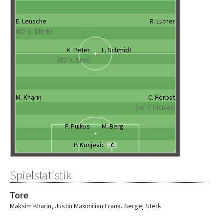
E. Leusche
R. Luther
(80' S. Sterk)
K. Peter
L. Schmidt
(55' X. Dinh)
M. Kharin
C. Herbst
(46' T. Pichler)
P. Pulkus
M. Berg
P. Konjevic
C
Spielstatistik
Tore
Maksim Kharin
,
Justin Maximilian Frank
,
Sergej Sterk