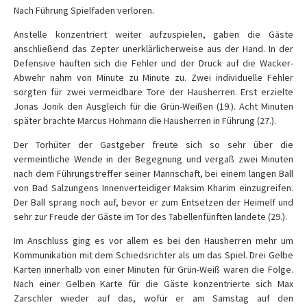
Nach Führung Spielfaden verloren.
Anstelle konzentriert weiter aufzuspielen, gaben die Gäste
anschließend das Zepter unerklärlicherweise aus der Hand. In der
Defensive häuften sich die Fehler und der Druck auf die Wacker-
Abwehr nahm von Minute zu Minute zu. Zwei individuelle Fehler
sorgten für zwei vermeidbare Tore der Hausherren. Erst erzielte
Jonas Jonik den Ausgleich für die Grün-Weißen (19.). Acht Minuten
später brachte Marcus Hohmann die Hausherren in Führung (27.).
Der Torhüter der Gastgeber freute sich so sehr über die
vermeintliche Wende in der Begegnung und vergaß zwei Minuten
nach dem Führungstreffer seiner Mannschaft, bei einem langen Ball
von Bad Salzungens Innenverteidiger Maksim Kharim einzugreifen.
Der Ball sprang noch auf, bevor er zum Entsetzen der Heimelf und
sehr zur Freude der Gäste im Tor des Tabellenfünften landete (29.).
Im Anschluss ging es vor allem es bei den Hausherren mehr um
Kommunikation mit dem Schiedsrichter als um das Spiel. Drei Gelbe
Karten innerhalb von einer Minuten für Grün-Weiß waren die Folge.
Nach einer Gelben Karte für die Gäste konzentrierte sich Max
Zarschler wieder auf das, wofür er am Samstag auf den