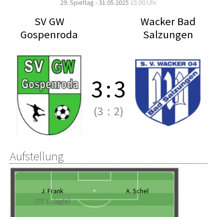
29. Spieltag - 31.05.2025
15:00 Uhr
SV GW
Wacker Bad
Gospenroda
Salzungen
3
:
3
(3
:
2)
Aufstellung
J. Frank
A. Schel
(75' L. Jägle)