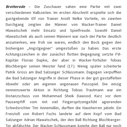
Brotterode
– Die Zuschauer sahen eine Partie mit zwei
verschiedenen Halbzeiten. Im ersten Abschnitt erspielte sich die
gastgebende Elf von Trainer Arndt Nelke Vorteile, im zweiten
Durchgang zeigten die Männer von Wacker-Trainer Daniel
Hlawatschek mehr Einsatz und Spielfreude. Sowohl Daniel
Hlawatschek als auch seinen Männern war nach der Partie deutlich
anzumerken, wie froh sie waren, endlich den Bock gegen den
bisherigen „Angstgegner“ umgestoßen zu haben. Das erste
Achtungszeichen in der zunächst flotten Begegnung setzte FVI-
Kapitän Florian Dupke, der aber in Wacker-Torhüter Tobias
Blochberger seinen Meister fand (17.). Wenig später scheiterte
Patrik Gross am Bad Salzunger Schlussmann. Dagegen verpufften
die Bad Salzunger Angriffe in dieser Phase in der gut gestaffelten
Abwehr oder am eigenen ungenauen Passspiel. Die einzig
nennenswerte Aktion in Richtung Tobias Trautmann war ein
Distanzschuss von Mohammad Sheik Dawood. Kurz vor dem
Pausenpfiff vom mit viel Fingerspitzengefühl agierenden
Schiedsrichter Tim Annemüller, durften die Hausherren jubeln. Ein
Freistoß von Robert Fuchs landete auf dem Kopf vom Bad
Salzunger Adrian Hlawatschek, der den Ball Richtung Blochberger-
Tor abfälschte. Der Wacker-Schlussmann konnte den Ball nur noch