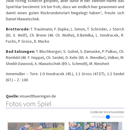
zwar richtig schlecht gespielt, aber dafür in der zweiten Hälfte das
Spiel klar bestimmt. Ich bin froh, dass wir endlich hier gewonnen und
damit einen guten Rückrundenstart hingelegt haben“, freute sich
Daniel Hlawatschek.
Brotterode:
T. Trautmann; F. Dupke, L. Simon, T. Schröder, J. Storch
(81. E. Wolf), Ch. Brenn (46. Ch. Wuthe), D.Batelka, L. Vondracek, R.
Fuchs, P. Gross, D. Macko
Bad Salzungen:
T. Blochberger; S. Gobel, S. Damaske, P. Pulkus, Ch.
Römhild (46. F. Hoppe), Ch. Seidel, D. Kehr (65. A. Wendler), Völker, M.
Sheikh Dawood, A. Hlawatschek (89. L. Schmidt), M. Weisheit
Annemüller – Tore: 1:0 Vondracek (45.), 1:1 Gross (47.ET), 1:2 Seidel
(67.) – Z.: 100
Quelle:
insuedthueringen.de
Fotos vom Spiel
Größe der Vorschaubilder