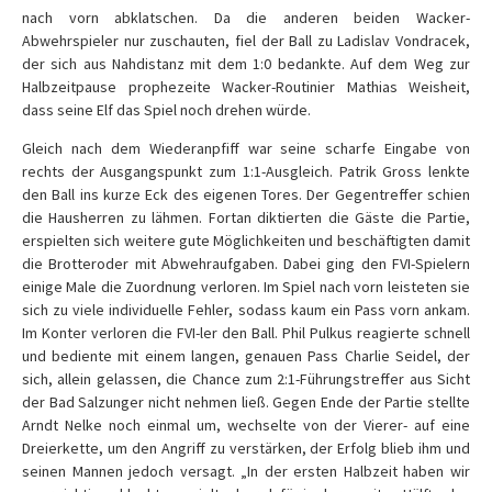
nach vorn abklatschen. Da die anderen beiden Wacker-
Abwehrspieler nur zuschauten, fiel der Ball zu Ladislav Vondracek,
der sich aus Nahdistanz mit dem 1:0 bedankte. Auf dem Weg zur
Halbzeitpause prophezeite Wacker-Routinier Mathias Weisheit,
dass seine Elf das Spiel noch drehen würde.
Gleich nach dem Wiederanpfiff war seine scharfe Eingabe von
rechts der Ausgangspunkt zum 1:1-Ausgleich. Patrik Gross lenkte
den Ball ins kurze Eck des eigenen Tores. Der Gegentreffer schien
die Hausherren zu lähmen. Fortan diktierten die Gäste die Partie,
erspielten sich weitere gute Möglichkeiten und beschäftigten damit
die Brotteroder mit Abwehraufgaben. Dabei ging den FVI-Spielern
einige Male die Zuordnung verloren. Im Spiel nach vorn leisteten sie
sich zu viele individuelle Fehler, sodass kaum ein Pass vorn ankam.
Im Konter verloren die FVI-ler den Ball. Phil Pulkus reagierte schnell
und bediente mit einem langen, genauen Pass Charlie Seidel, der
sich, allein gelassen, die Chance zum 2:1-Führungstreffer aus Sicht
der Bad Salzunger nicht nehmen ließ. Gegen Ende der Partie stellte
Arndt Nelke noch einmal um, wechselte von der Vierer- auf eine
Dreierkette, um den Angriff zu verstärken, der Erfolg blieb ihm und
seinen Mannen jedoch versagt. „In der ersten Halbzeit haben wir