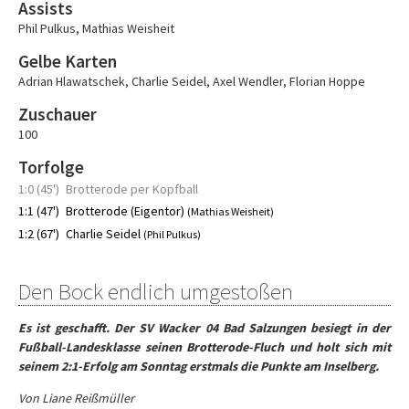
Assists
Phil Pulkus
,
Mathias Weisheit
Gelbe Karten
Adrian Hlawatschek
,
Charlie Seidel
,
Axel Wendler
,
Florian Hoppe
Zuschauer
100
Torfolge
1:0 (45')
Brotterode per Kopfball
1:1 (47')
Brotterode (Eigentor)
(Mathias Weisheit)
1:2 (67')
Charlie Seidel
(Phil Pulkus)
Den Bock endlich umgestoßen
Es ist geschafft. Der SV Wacker 04 Bad Salzungen besiegt in der
Fußball-Landesklasse seinen Brotterode-Fluch und holt sich mit
seinem 2:1-Erfolg am Sonntag erstmals die Punkte am Inselberg.
Von Liane Reißmüller