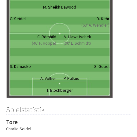
M. Sheikh Dawood
C. Seidel
D. Kehr
(63' A. Wendler)
C. Römhild
A. Hlawatschek
(46' F. Hoppe)
(90' L. Schmidt)
S. Damaske
S. Gobel
A. Völker
P. Pulkus
T. Blochberger
Spielstatistik
Tore
Charlie Seidel