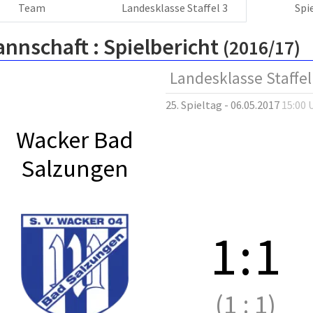
Team
Landesklasse Staffel 3
Spi
annschaft :
Spielbericht
(2016/17)
Landesklasse Staffel
25. Spieltag - 06.05.2017
15:00 
Wacker Bad
Salzungen
1
:
1
(1
:
1)