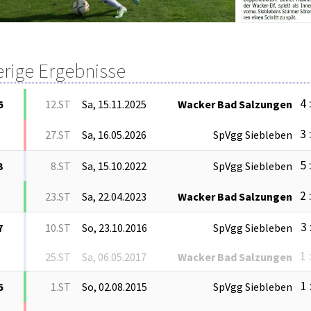
erige Ergebnisse
4 
6
12.ST
Sa, 15.11.2025
Wacker Bad Salzungen
3 
27.ST
Sa, 16.05.2026
SpVgg Siebleben
5 
3
8.ST
Sa, 15.10.2022
SpVgg Siebleben
2 
23.ST
Sa, 22.04.2023
Wacker Bad Salzungen
3 
7
10.ST
So, 23.10.2016
SpVgg Siebleben
1 
25.ST
Sa, 06.05.2017
Wacker Bad Salzungen
1 
6
1.ST
So, 02.08.2015
SpVgg Siebleben