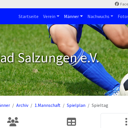
Fac
Startseite
Verein
Männer
Nachwuchs
Foto
ad Salzungen e.V.
änner
Archiv
1.Mannschaft
Spielplan
Spieltag