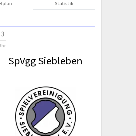
elplan
Statistik
 3
Uhr
SpVgg Siebleben