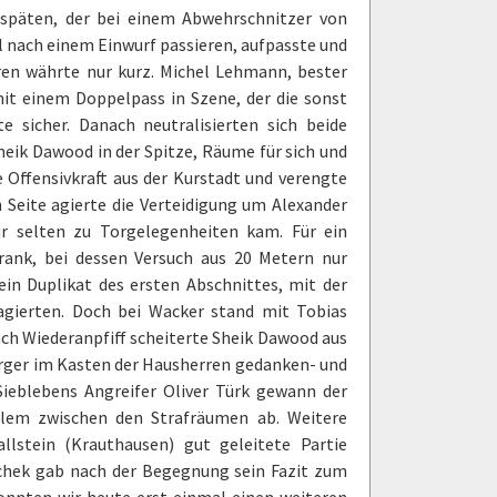
n späten, der bei einem Abwehrschnitzer von
l nach einem Einwurf passieren, aufpasste und
rren währte nur kurz. Michel Lehmann, bester
t einem Doppelpass in Szene, der die sonst
 sicher. Danach neutralisierten sich beide
eik Dawood in der Spitze, Räume für sich und
e Offensivkraft aus der Kurstadt und verengte
n Seite agierte die Verteidigung um Alexander
ur selten zu Torgelegenheiten kam. Für ein
ank, bei dessen Versuch aus 20 Metern nur
ein Duplikat des ersten Abschnittes, mit der
agierten. Doch bei Wacker stand mit Tobias
ach Wiederanpfiff scheiterte Sheik Dawood aus
erger im Kasten der Hausherren gedanken- und
ieblebens Angreifer Oliver Türk gewann der
llem zwischen den Strafräumen ab. Weitere
llstein (Krauthausen) gut geleitete Partie
schek gab nach der Begegnung sein Fazit zum
 konnten wir heute erst einmal einen weiteren