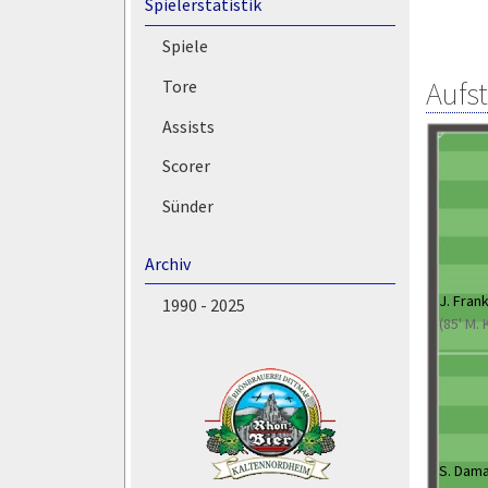
Spielerstatistik
Spiele
Aufs
Tore
Assists
Scorer
Sünder
Archiv
J. Fran
1990 - 2025
(85' M. 
S. Dam