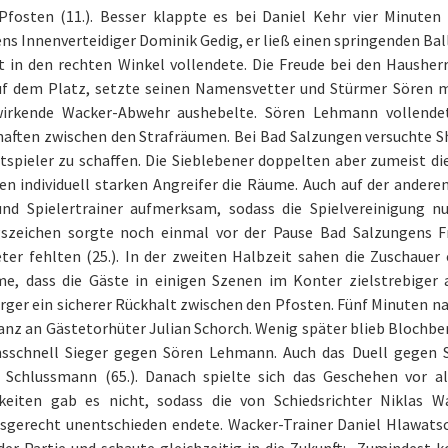
Pfosten (11.). Besser klappte es bei Daniel Kehr vier Minute
ns Innenverteidiger Dominik Gedig, er ließ einen springenden Bal
rt in den rechten Winkel vollendete. Die Freude bei den Haushe
f dem Platz, setzte seinen Namensvetter und Stürmer Sören mi
wirkende Wacker-Abwehr aushebelte. Sören Lehmann vollendete
aften zwischen den Strafräumen. Bei Bad Salzungen versuchte Sh
tspieler zu schaffen. Die Sieblebener doppelten aber zumeist di
n individuell starken Angreifer die Räume. Auch auf der andere
und Spielertrainer aufmerksam, sodass die Spielvereinigung n
szeichen sorgte noch einmal vor der Pause Bad Salzungens Fr
ter fehlten (25.). In der zweiten Halbzeit sahen die Zuschauer 
e, dass die Gäste in einigen Szenen im Konter zielstrebiger 
ger ein sicherer Rückhalt zwischen den Pfosten. Fünf Minuten n
anz an Gästetorhüter Julian Schorch. Wenig später blieb Blochb
nsschnell Sieger gegen Sören Lehmann. Auch das Duell gegen S
 Schlussmann (65.). Danach spielte sich das Geschehen vor a
keiten gab es nicht, sodass die von Schiedsrichter Niklas Wa
gsgerecht unentschieden endete. Wacker-Trainer Daniel Hlawat
der Partie und schaute gleichzeitig in die Zukunft: „Zumindest