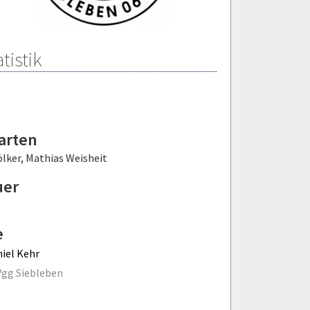
tistik
arten
ölker
,
Mathias Weisheit
uer
e
iel Kehr
gg Siebleben