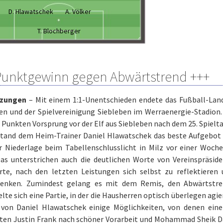
D. Hlawatschek
A. Völker
T. Blochberger
Punktgewinn gegen Abwärtstrend +++
lzungen
– Mit einem 1:1-Unentschieden endete das Fußball-Lan
en und der Spielvereinigung Siebleben im Werraenergie-Stadion.
 Punkten Vorsprung vor der Elf aus Siebleben nach dem 25. Spielt
stand dem Heim-Trainer Daniel Hlawatschek das beste Aufgebot z
r Niederlage beim Tabellenschlusslicht in Milz vor einer Woche
Das unterstrichen auch die deutlichen Worte von Vereinspräsid
erte, nach den letzten Leistungen sich selbst zu reflektiere
enken. Zumindest gelang es mit dem Remis, den Abwärtstren
lte sich eine Partie, in der die Hausherren optisch überlegen agier
von Daniel Hlawatschek einige Möglichkeiten, von denen eine 
rten Justin Frank nach schöner Vorarbeit und Mohammad Sheik 