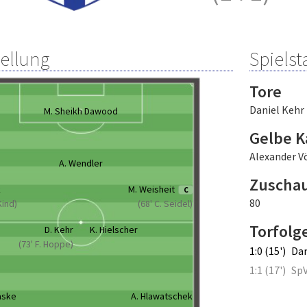
tellung
Spielsta
Tore
Daniel Kehr
M. Sheikh Dawood
Gelbe K
Alexander V
A. Wendler
Zuscha
k
M. Weisheit
C
80
Kind)
(68' C. Seidel)
Torfolg
D. Kehr
K. Hielscher
(73' F. Hoppe)
1:0 (15')
Dan
1:1 (17')
SpV
aske
A. Hlawatschek