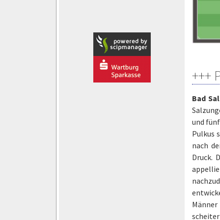
+++ 
Bad Sa
Salzung
und fünf
Pulkus 
nach de
Druck. 
appelli
nachzud
entwicke
Männer 
scheite