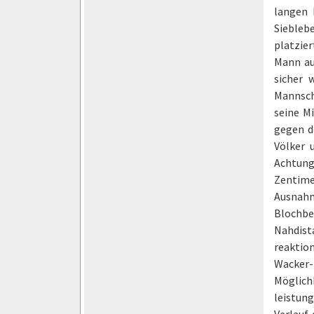
langen 
Sieblebe
platzie
Mann au
sicher 
Mannsch
seine Mi
gegen de
Völker 
Achtung
Zentime
Ausnahm
Blochber
Nahdist
reaktio
Wacker-
Möglich
leistun
Verlauf 