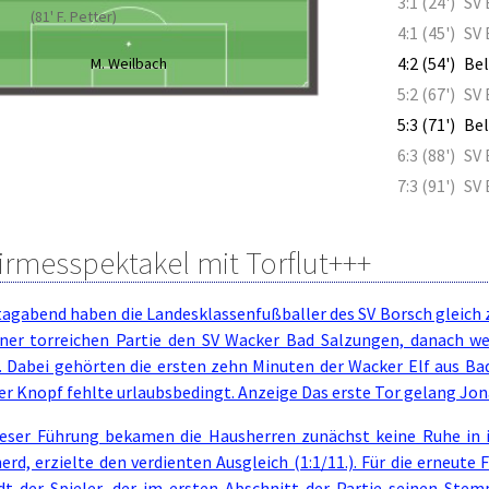
3:1 (24')
SV 
(81' F. Petter)
4:1 (45')
SV 
4:2 (54')
Bel
M. Weilbach
5:2 (67')
SV 
5:3 (71')
Bel
6:3 (88')
SV 
7:3 (91')
SV 
irmesspektakel mit Torflut+++
tagabend haben die Landesklassenfußballer des SV Borsch gleich
einer torreichen Partie den SV Wacker Bad Salzungen, danach we
. Dabei gehörten die ersten zehn Minuten der Wacker Elf aus Ba
er Knopf fehlte urlaubsbedingt. Anzeige Das erste Tor gelang Jon
ieser Führung bekamen die Hausherren zunächst keine Ruhe in i
rd, erzielte den verdienten Ausgleich (1:1/11.). Für die erneut
dt der Spieler, der im ersten Abschnitt der Partie seinen Stem