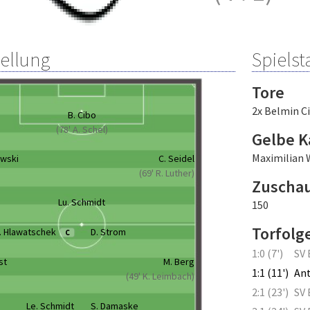
tellung
Spielsta
Tore
2x Belmin C
B. Cibo
(78' A. Schel)
Gelbe K
Maximilian 
owski
C. Seidel
(69' R. Luther)
Zuscha
Lu. Schmidt
150
Torfolg
. Hlawatschek
D. Strom
C
1:0 (7')
SV 
st
M. Berg
1:1 (11')
An
(49' K. Leimbach)
2:1 (23')
SV 
Le. Schmidt
S. Damaske