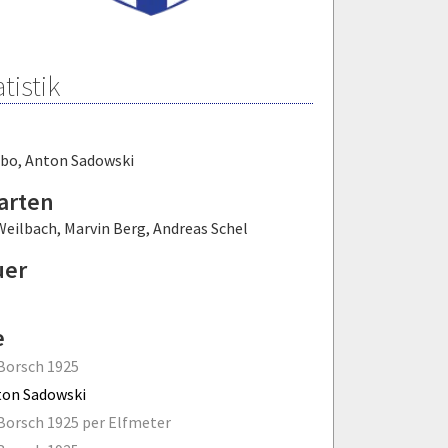
tistik
ibo
,
Anton Sadowski
arten
Weilbach
,
Marvin Berg
,
Andreas Schel
uer
e
Borsch 1925
ton Sadowski
Borsch 1925 per Elfmeter