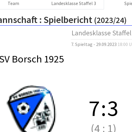
Team
Landesklasse Staffel 3
Spi
annschaft :
Spielbericht
(2023/24)
Landesklasse Staffel
7. Spieltag - 29.09.2023
18:00 
SV Borsch 1925
7
:
3
(4
:
1)