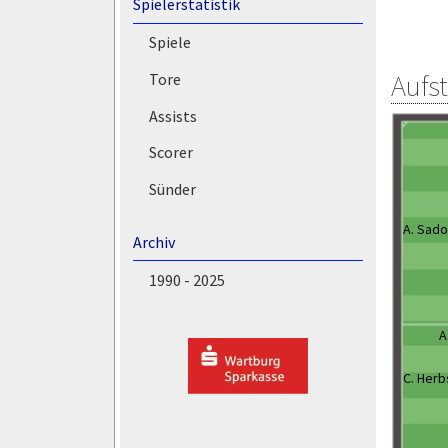
Spielerstatistik
Spiele
Aufs
Tore
Assists
Scorer
Sünder
A. Sad
Archiv
1990 - 2025
A
C. Herb