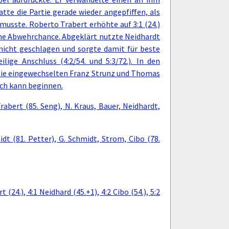
tte die Partie gerade wieder angepfiffen, als
musste. Roberto Trabert erhöhte auf 3:1 (24.)
eine Abwehrchance. Abgeklärt nutzte Neidhardt
nicht geschlagen und sorgte damit für beste
ge Anschluss (4:2/54. und 5:3/72.). In den
Die eingewechselten Franz Strunz und Thomas
sch kann beginnen.
rabert (85. Seng), N. Kraus, Bauer, Neidhardt,
dt (81. Petter), G. Schmidt, Strom, Cibo (78.
 (24.), 4:1 Neidhard (45.+1), 4:2 Cibo (54.), 5:2