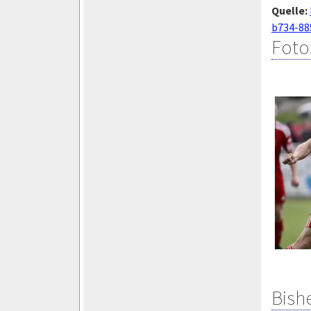
Quelle:
b734-88
Foto
Bish