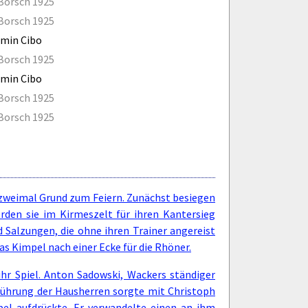
Borsch 1925
Borsch 1925
min Cibo
Borsch 1925
min Cibo
Borsch 1925
Borsch 1925
 zweimal Grund zum Feiern. Zunächst besiegen
rden sie im Kirmeszelt für ihren Kantersieg
d Salzungen, die ohne ihren Trainer angereist
as Kimpel nach einer Ecke für die Rhöner.
hr Spiel. Anton Sadowski, Wackers ständiger
e Führung der Hausherren sorgte mit Christoph
pel aufdrückte. Er verwandelte einen an ihm