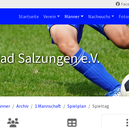
Fac
Startseite
Verein
Männer
Nachwuchs
Foto
ad Salzungen e.V.
änner
Archiv
1.Mannschaft
Spielplan
Spieltag