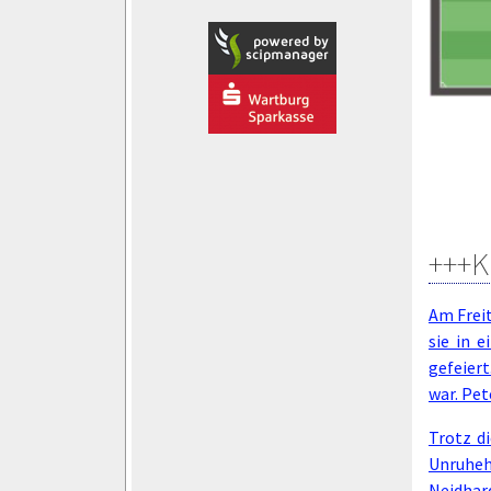
+++K
Am Frei
sie in 
gefeiert
war. Pet
Trotz d
Unruhehe
Neidhar