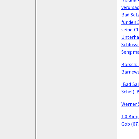
verursac
Bad Salz
für den 
seine C
Unterha
Schluss
Seng mac
Borsch: 
Barnewal
Bad Salz
Schel), 
Werner 
1:0 Kimp
Göb (67. 