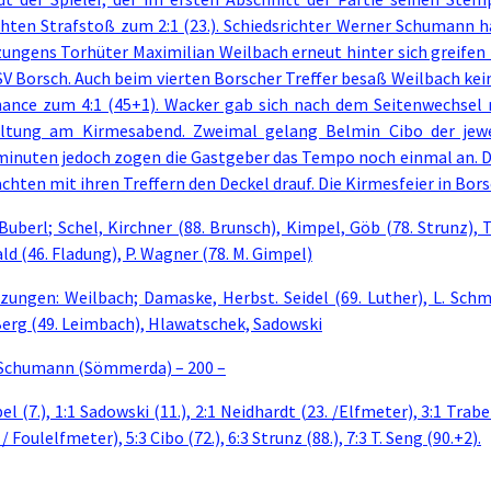
hten Strafstoß zum 2:1 (23.). Schiedsrichter Werner Schumann ha
ungens Torhüter Maximilian Weilbach erneut hinter sich greifen 
SV Borsch. Auch beim vierten Borscher Treffer besaß Weilbach k
hance zum 4:1 (45+1). Wacker gab sich nach dem Seitenwechsel 
ltung am Kirmesabend. Zweimal gelang Belmin Cibo der jeweili
minuten jedoch zogen die Gastgeber das Tempo noch einmal an. 
hten mit ihren Treffern den Deckel drauf. Die Kirmesfeier in Bor
Buberl; Schel, Kirchner (88. Brunsch), Kimpel, Göb (78. Strunz), T
d (46. Fladung), P. Wagner (78. M. Gimpel)
ungen: Weilbach; Damaske, Herbst. Seidel (69. Luther), L. Schmi
Berg (49. Leimbach), Hlawatschek, Sadowski
Schumann (Sömmerda) – 200 –
el (7.), 1:1 Sadowski (11.), 2:1 Neidhardt (23. /Elfmeter), 3:1 Trabert
/ Foulelfmeter), 5:3 Cibo (72.), 6:3 Strunz (88.), 7:3 T. Seng (90.+2).